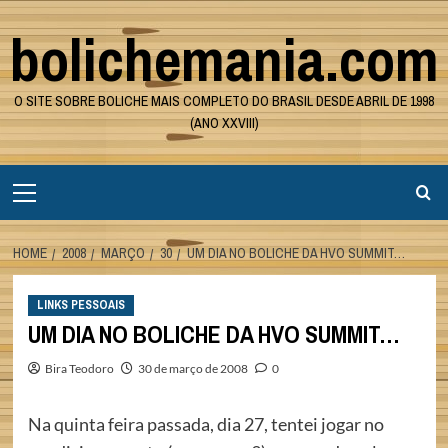
Skip
bolichemania.com
to
content
O SITE SOBRE BOLICHE MAIS COMPLETO DO BRASIL DESDE ABRIL DE 1998
(ANO XXVIII)
Primary
Menu
HOME
2008
MARÇO
30
UM DIA NO BOLICHE DA HVO SUMMIT…
LINKS PESSOAIS
UM DIA NO BOLICHE DA HVO SUMMIT…
Bira Teodoro
30 de março de 2008
0
Na quinta feira passada, dia 27, tentei jogar no