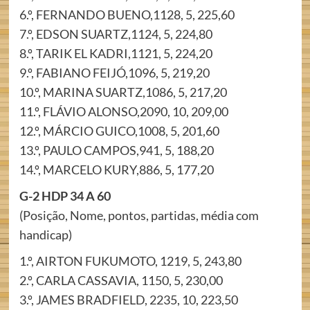
6.º, FERNANDO BUENO,1128, 5, 225,60
7.º, EDSON SUARTZ,1124, 5, 224,80
8.º, TARIK EL KADRI,1121, 5, 224,20
9.º, FABIANO FEIJÓ,1096, 5, 219,20
10.º, MARINA SUARTZ,1086, 5, 217,20
11.º, FLÁVIO ALONSO,2090, 10, 209,00
12.º, MÁRCIO GUICO,1008, 5, 201,60
13.º, PAULO CAMPOS,941, 5, 188,20
14.º, MARCELO KURY,886, 5, 177,20
G-2 HDP 34 A 60
(Posição, Nome, pontos, partidas, média com
handicap)
1.º, AIRTON FUKUMOTO, 1219, 5, 243,80
2.º, CARLA CASSAVIA, 1150, 5, 230,00
3.º, JAMES BRADFIELD, 2235, 10, 223,50