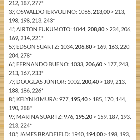
212, 187, 277*
3.º, OSWALDO IERVOLINO: 1065,
213,00
> 213,
198, 198, 213, 243*
4.º, AIRTON FUKUMOTO: 1044,
208,80
> 234, 206,
169, 214, 221*
5.º, EDSON SUARTZ: 1034,
206,80
> 169, 163, 220,
204, 278*
6.º, FERNANDO BUENO: 1033,
206,60
> 177, 243,
213, 167, 233*
7.º, DOUGLAS JÚNIOR: 1002,
200,40
> 189, 213,
188, 186, 226*
8.º, KELYN KIMURA: 977,
195,40
> 185, 170, 144,
190, 288*
9.º, MARINA SUARTZ: 976,
195,20
> 159, 187, 193,
213, 224*
10.º, JAMES BRADFIELD: 1940,
194,00
> 198, 193,