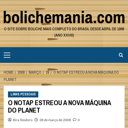
Skip
bolichemania.com
to
content
O SITE SOBRE BOLICHE MAIS COMPLETO DO BRASIL DESDE ABRIL DE 1998
(ANO XXVIII)
Primary
Menu
HOME
2008
MARÇO
28
O NOTAP ESTREOU A NOVA MÁQUINA DO
PLANET
LINKS PESSOAIS
O NOTAP ESTREOU A NOVA MÁQUINA
DO PLANET
Bira Teodoro
28 de março de 2008
0