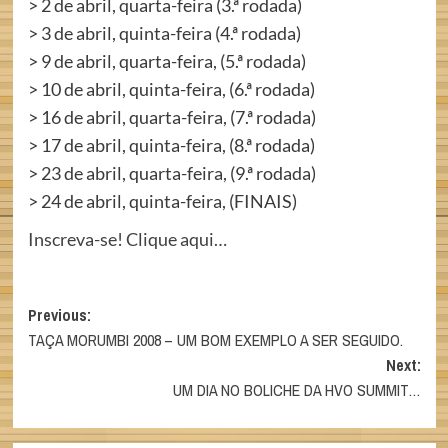
> 2 de abril, quarta-feira (3.ª rodada)
> 3 de abril, quinta-feira (4.ª rodada)
> 9 de abril, quarta-feira, (5.ª rodada)
> 10 de abril, quinta-feira, (6.ª rodada)
> 16 de abril, quarta-feira, (7.ª rodada)
> 17 de abril, quinta-feira, (8.ª rodada)
> 23 de abril, quarta-feira, (9.ª rodada)
> 24 de abril, quinta-feira, (FINAIS)
Inscreva-se! Clique aqui…
Post
Previous:
TAÇA MORUMBI 2008 – UM BOM EXEMPLO A SER SEGUIDO.
navigation
Next:
UM DIA NO BOLICHE DA HVO SUMMIT…