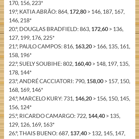
170, 156, 223*
19.º, KATIA ABRÃO: 864,
172,80
> 146, 187, 167,
146, 218*
20.º, DOUGLAS BRADFIELD: 863,
172,60
> 136,
127, 199, 176, 225*
21.º, PAULO CAMPOS: 816,
163,20
> 166, 135, 161,
158, 196*
22.º, SUELY SOUBIHE: 802,
160,40
> 148, 197, 135,
178, 144*
23.º, ANDRÉ CACCIATORI: 790,
158,00
> 157, 150,
168, 169, 146*
24.º, MARCELO KURY: 731,
146,20
> 156, 150, 145,
156, 124*
25.º, RICARDO CAMARGO: 722,
144,40
> 135,
129, 126, 169, 163*
26.º, THAIS BUENO: 687,
137,40
> 132, 145, 147,