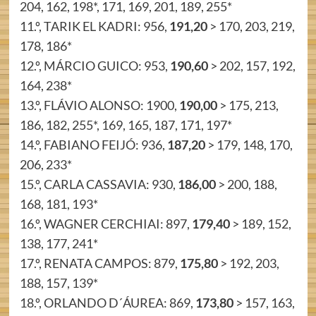
204, 162, 198*, 171, 169, 201, 189, 255*
11.º, TARIK EL KADRI: 956,
191,20
> 170, 203, 219,
178, 186*
12.º, MÁRCIO GUICO: 953,
190,60
> 202, 157, 192,
164, 238*
13.º, FLÁVIO ALONSO: 1900,
190,00
> 175, 213,
186, 182, 255*, 169, 165, 187, 171, 197*
14.º, FABIANO FEIJÓ: 936,
187,20
> 179, 148, 170,
206, 233*
15.º, CARLA CASSAVIA: 930,
186,00
> 200, 188,
168, 181, 193*
16.º, WAGNER CERCHIAI: 897,
179,40
> 189, 152,
138, 177, 241*
17.º, RENATA CAMPOS: 879,
175,80
> 192, 203,
188, 157, 139*
18.º, ORLANDO D´ÁUREA: 869,
173,80
> 157, 163,