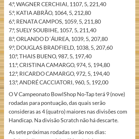
4.º, WAGNER CERCHIAI, 1107, 5, 221,40
5.º, KATIA ABRÃO, 1064, 5, 212,80
6.º, RENATA CAMPOS, 1059, 5, 211,80
7.º, SUELY SOUBIHE, 1057, 5, 211,40
8.º, ORLANDO D´ÁUREA, 1039, 5, 207,80
9.º, DOUGLAS BRADFIELD, 1038, 5, 207,60
10.º, THAIS BUENO, 987, 5, 197,40
11.º, CRISTINA CAMARGO, 974, 5, 194,80
12.º, RICARDO CAMARGO, 972, 5, 194,40
13.º, ANDRÉ CACCIATORI, 960, 5, 192,00
O V Campeonato BowlShop No-Tap terá 9 (nove)
rodadas para pontuação, das quais serão
consideras as 4 (quatro) maiores nas divisões com
Handicap. Na divisão Scratch não há descarte.
As sete próximas rodadas serão nos dias: