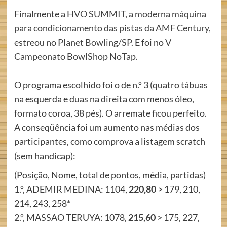
Finalmente a
HVO SUMMIT, a moderna máquina
para condicionamento das pistas da AMF Century
,
estreou no
Planet Bowling/SP
. E foi no
V
Campeonato BowlShop NoTap
.
O programa escolhido foi o de n.º 3 (quatro tábuas
na esquerda e duas na direita com menos óleo,
formato coroa, 38 pés). O arremate ficou perfeito.
A conseqüência foi um aumento nas médias dos
participantes, como comprova a listagem scratch
(sem handicap):
(Posição, Nome, total de pontos, média, partidas)
1.º, ADEMIR MEDINA: 1104,
220,80
> 179, 210,
214, 243, 258*
2.º, MASSAO TERUYA: 1078,
215,60
> 175, 227,