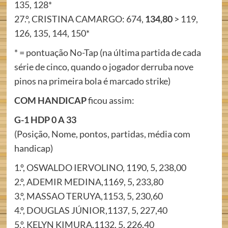
135, 128*
27.º, CRISTINA CAMARGO: 674,
134,80
> 119,
126, 135, 144, 150*
* = pontuação No-Tap (na última partida de cada
série de cinco, quando o jogador derruba nove
pinos na primeira bola é marcado strike)
COM HANDICAP
ficou assim:
G-1 HDP 0 A 33
(Posição, Nome, pontos, partidas, média com
handicap)
1.º, OSWALDO IERVOLINO, 1190, 5, 238,00
2.º, ADEMIR MEDINA,1169, 5, 233,80
3.º, MASSAO TERUYA,1153, 5, 230,60
4.º, DOUGLAS JÚNIOR,1137, 5, 227,40
5.º, KELYN KIMURA,1132, 5, 226,40