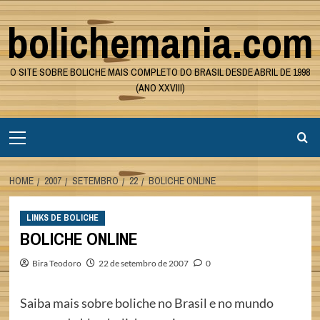
Skip
bolichemania.com
to
content
O SITE SOBRE BOLICHE MAIS COMPLETO DO BRASIL DESDE ABRIL DE 1998
(ANO XXVIII)
Primary
Menu
HOME
2007
SETEMBRO
22
BOLICHE ONLINE
LINKS DE BOLICHE
BOLICHE ONLINE
Bira Teodoro
22 de setembro de 2007
0
Saiba mais sobre boliche no Brasil e no mundo