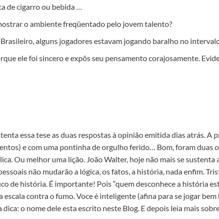
a de cigarro ou bebida …
 mostrar o ambiente freqüentado pelo jovem talento?
rasileiro, alguns jogadores estavam jogando baralho no intervalo
orque ele foi sincero e expôs seu pensamento corajosamente. Evid
stenta essa tese as duas respostas à opinião emitida dias atrás. A
ntos) e com uma pontinha de orgulho ferido… Bom, foram duas op
plica. Ou melhor uma lição. João Walter, hoje não mais se sustenta
essoais não mudarão a lógica, os fatos, a história, nada enfim. Tri
uco de história. É importante! Pois “quem desconhece a história e
 escala contra o fumo. Voce é inteligente (afina para se jogar bem 
 dica: o nome dele esta escrito neste Blog. E depois leia mais sob