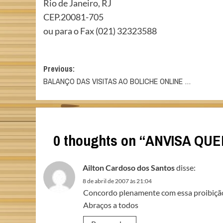
Rio de Janeiro, RJ
CEP.20081-705
ou para o Fax (021) 32323588
Post
Previous:
BALANÇO DAS VISITAS AO BOLICHE ONLINE …
navigation
0 thoughts on “
ANVISA QUE
Ailton Cardoso dos Santos
disse:
8 de abril de 2007 às 21:04
Concordo plenamente com essa proibiçã
Abraços a todos