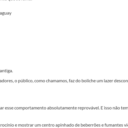
raguay
antiga.
dores, o público, como chamamos, faz do boliche um lazer descont
 esse comportamento absolutamente reprovável. E isso não tem n
trocínio e mostrar um centro apinhado de beberrões e fumantes v