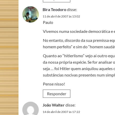
Bira Teodoro
disse:
11 de abril de 2007 às 13:02
Paulo
Vivemos numa sociedade democrática e esse
No entanto, discordo da sua premissa equ
homem perfeito” e sim do “homem saudáv
Quanto ao “hitlerlismo” vejo aí outro e
da nossa própria espécie. Se for analisar
seja … foi Hitler quem aniquilou aquele
substâncias nocivas presentes num simple
Pense nisso!
Responder
João Walter
disse:
14 de abril de 2007 às 17:22