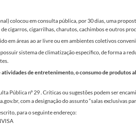
onal) colocou em consulta pública, por 30 dias, uma prop
 de cigarros, cigarrilhas, charutos, cachimbos e outros pr
ido em áreas ao ar livre ou em ambientes coletivos conve
 possuir sistema de climatização específico, de forma a red
tes.
 de atividades de entretenimento, o consumo de produtos a
lta Pública nº 29
. Críticas ou sugestões podem ser encami
.gov.br, com a designação do assunto “salas exclusivas par
scrito, para o seguinte endereço:
ANVISA