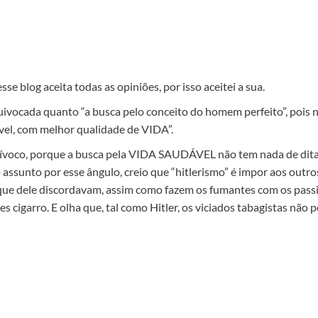
 blog aceita todas as opiniões, por isso aceitei a sua.
ivocada quanto “a busca pelo conceito do homem perfeito”, pois ne
el, com melhor qualidade de VIDA”.
quívoco, porque a busca pela VIDA SAUDÁVEL não tem nada de ditat
 o assunto por esse ângulo, creio que “hitlerismo” é impor aos outr
s que dele discordavam, assim como fazem os fumantes com os pass
s cigarro. E olha que, tal como Hitler, os viciados tabagistas nã