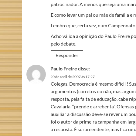
patrocinador. A menos que seja uma marc
E como levar um pai ou mãe de família e
Lembro que, certa vez, num Campeonato B
Acho válida a opinição do Paulo Freire p
pelo debate.
Responder
Paulo Freire
disse:
20 de abril de 2007 às 17:27
Colegas, Democracia é mesmo difícil ! Su
argumentos (corretos ou não, mas argume
resposta, pela falta de educação, cabe ré
Cavalaria, “prende e arrebenta”. Ofensas p
auxiliar a discussão deve-se rever um po
foi o autor da primeira campanha em larga
a resposta. É surpreendente, mas fica uma