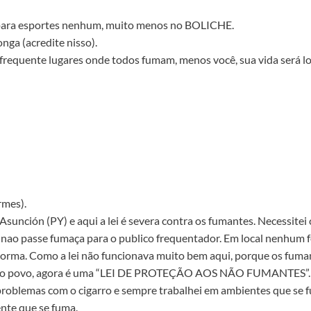
para esportes nenhum, muito menos no BOLICHE.
onga (acredite nisso).
requente lugares onde todos fumam, menos você, sua vida será lon
rmes).
nción (PY) e aqui a lei é severa contra os fumantes. Necessitei 
 nao passe fumaça para o publico frequentador. Em local nenhum f
orma. Como a lei não funcionava muito bem aqui, porque os fuman
 do povo, agora é uma “LEI DE PROTEÇÃO AOS NÃO FUMANTES”. Ou
roblemas com o cigarro e sempre trabalhei em ambientes que se f
nte que se fuma.