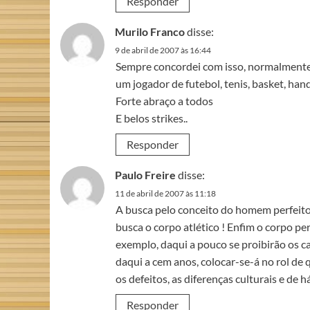
Responder
Murilo Franco
disse:
9 de abril de 2007 às 16:44
Sempre concordei com isso, normalmente
um jogador de futebol, tenis, basket, ha
Forte abraço a todos
E belos strikes..
Responder
Paulo Freire
disse:
11 de abril de 2007 às 11:18
A busca pelo conceito do homem perfeito 
busca o corpo atlético ! Enfim o corpo per
exemplo, daqui a pouco se proibirão os c
daqui a cem anos, colocar-se-á no rol de 
os defeitos, as diferenças culturais e de 
Responder