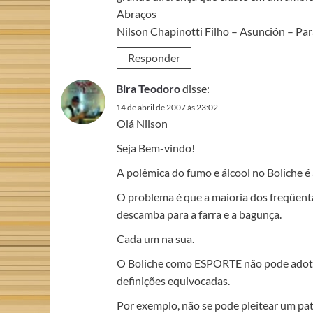
Abraços
Nilson Chapinotti Filho – Asunción – Pa
Responder
Bira Teodoro
disse:
14 de abril de 2007 às 23:02
Olá Nilson
Seja Bem-vindo!
A polêmica do fumo e álcool no Boliche é 
O problema é que a maioria dos freqüenta
descamba para a farra e a bagunça.
Cada um na sua.
O Boliche como ESPORTE não pode adotar
definições equivocadas.
Por exemplo, não se pode pleitear um pa