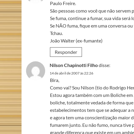
Paulo Freire.
São pessoas como você que não servem 
Se fuma, continue a fumar, sua vida será l
Se NÃO fuma, fique em uma conversa ou f
Tchau.
João Walter (ex-fumante)
Responder
Nilson Chapinotti Filho
disse:
14 de abril de 2007 às 22:26
Bira,
Como vai? Sou Nilson (tio do Rodrigo He
Estou agora também com um Boliche em Asu
boliche, totalmente vedada de forma que
estabelecimentos tem que se adequar a n
e agora tem uma conscientização maior
fumarem junto. Eu não fumo, nunca tive p
grande diferença que existe em um ambie