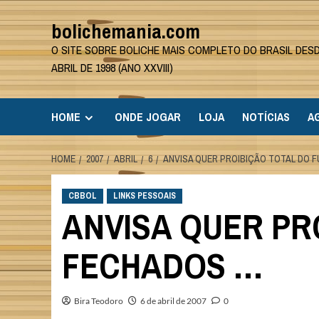
Skip
bolichemania.com
to
content
O SITE SOBRE BOLICHE MAIS COMPLETO DO BRASIL DES
ABRIL DE 1998 (ANO XXVIII)
HOME
ONDE JOGAR
LOJA
NOTÍCIAS
A
HOME
2007
ABRIL
6
ANVISA QUER PROIBIÇÃO TOTAL DO 
CBBOL
LINKS PESSOAIS
ANVISA QUER PR
FECHADOS …
Bira Teodoro
6 de abril de 2007
0