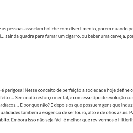
 as pessoas associam boliche com divertimento, porem quando 
nd… sair da quadra para fumar um cigarro, ou beber uma cerveja, 
é perigosa! Nesse conceito de perfeição a sociedade hoje define 
feito … Sem muito esforço mental, e com esse tipo de evolução corre
ardíacos… E por que não? E depois os que possuem gens que induzam
qualidades também a exigência de ser louro, alto e de ohos azuis.
hábito. Embora isso não seja fácil é melhor que revivermos o Hitlerl