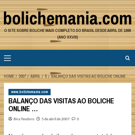
Skip
bolichemania.com
to
content
O SITE SOBRE BOLICHE MAIS COMPLETO DO BRASIL DESDE ABRIL DE 1998
(ANO XXVIII)
Primary
Menu
HOME
2007
ABRIL
5
BALANÇO DAS VISITAS AO BOLICHE ONLINE …
www.bolichemania.com
BALANÇO DAS VISITAS AO BOLICHE
ONLINE …
Bira Teodoro
5 de abril de 2007
0