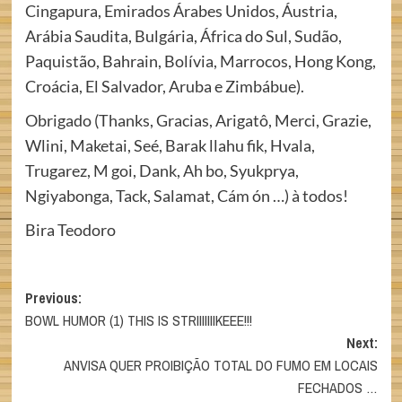
Cingapura, Emirados Árabes Unidos, Áustria,
Arábia Saudita, Bulgária, África do Sul, Sudão,
Paquistão, Bahrain, Bolívia, Marrocos, Hong Kong,
Croácia, El Salvador, Aruba e Zimbábue).
Obrigado (Thanks, Gracias, Arigatô, Merci, Grazie,
Wlini, Maketai, Seé, Barak llahu fik, Hvala,
Trugarez, M goi, Dank, Ah bo, Syukprya,
Ngiyabonga, Tack, Salamat, Cám ón …) à todos!
Bira Teodoro
Post
Previous:
BOWL HUMOR (1) THIS IS STRIIIIIIIKEEE!!!
navigation
Next:
ANVISA QUER PROIBIÇÃO TOTAL DO FUMO EM LOCAIS
FECHADOS …