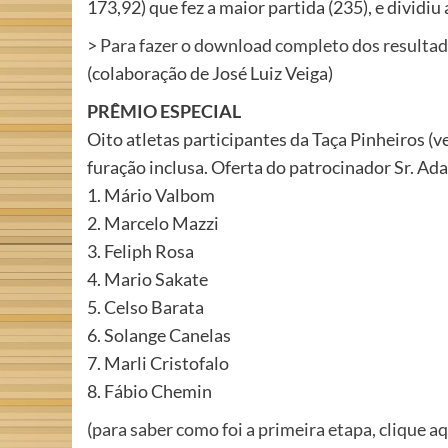
173,92) que fez a maior partida (235), e dividiu
>
Para fazer o download completo dos resultados
(colaboração de José Luiz Veiga)
PRÊMIO ESPECIAL
Oito atletas participantes da Taça Pinheiros (v
furação inclusa. Oferta do patrocinador Sr. Ad
1. Mário Valbom
2. Marcelo Mazzi
3. Feliph Rosa
4. Mario Sakate
5. Celso Barata
6. Solange Canelas
7. Marli Cristofalo
8. Fábio Chemin
(
para saber como foi a primeira etapa, clique a