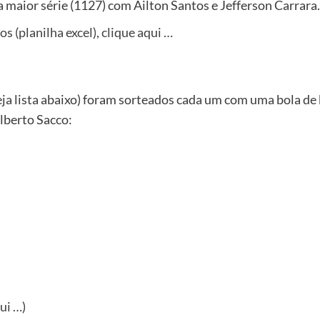
 a maior série (1127) com Ailton Santos e Jefferson Carrara.
 (planilha excel), clique aqui …
eja lista abaixo) foram sorteados cada um com uma bola de 
alberto Sacco:
qui …
)