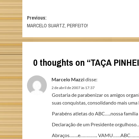
Post
Previous:
MARCELO SUARTZ, PERFEITO!
navigation
0 thoughts on “
TAÇA PINHEI
Marcelo Mazzi
disse:
2 de abril de 2007 às 17:37
Gostaria de parabenizar os amigos organi
suas conquistas, consolidando mais uma 
Parabéns atletas do ABC…..nossa família
Declaração de um Presidente orgulhos
Abraços…….e………….. VAMU……ABC…….(fras