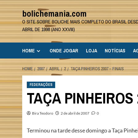
Skip
bolichemania.com
to
content
O SITE SOBRE BOLICHE MAIS COMPLETO DO BRASIL DES
ABRIL DE 1998 (ANO XXVIII)
HOME
ONDE JOGAR
LOJA
NOTÍCIAS
A
HOME
2007
ABRIL
2
TAÇA PINHEIROS 2007 – FINAIS
FEDERAÇÕES
TAÇA PINHEIROS 2
Bira Teodoro
2 de abril de 2007
0
Terminou na tarde desse domingo a Taça Pinheir