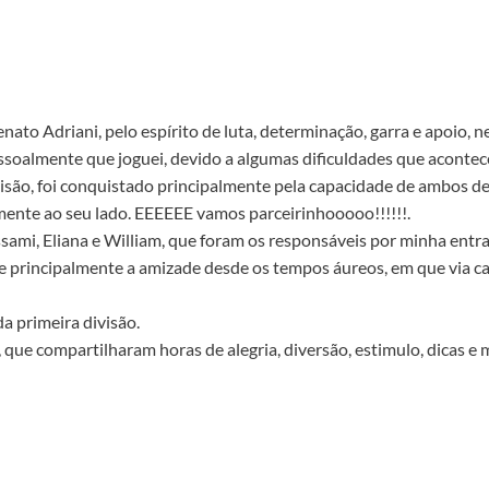
nato Adriani, pelo espírito de luta, determinação, garra e apoio, 
oalmente que joguei, devido a algumas dificuldades que acontec
ivisão, foi conquistado principalmente pela capacidade de ambos d
mente ao seu lado. EEEEEE vamos parceirinhooooo!!!!!!.
sami, Eliana e William, que foram os responsáveis por minha entr
e principalmente a amizade desde os tempos áureos, em que via ca
da primeira divisão.
ue compartilharam horas de alegria, diversão, estimulo, dicas e ma