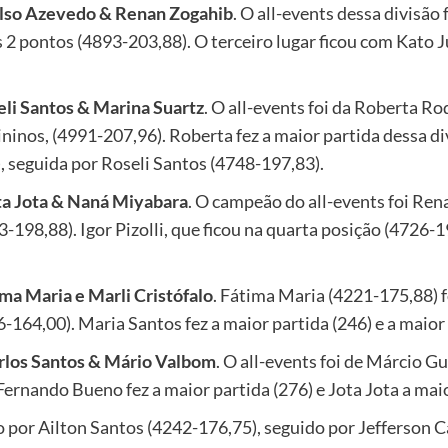
Celso Azevedo & Renan Zogahib
. O all-events dessa divisão
2 pontos (4893-203,88). O terceiro lugar ficou com Kato J
eli Santos & Marina Suartz
. O all-events foi da Roberta R
ninos, (4991-207,96). Roberta fez a maior partida dessa div
 seguida por Roseli Santos (4748-197,83).
ota Jota & Naná Miyabara
. O campeão do all-events foi Re
98,88). Igor Pizolli, que ficou na quarta posição (4726-19
ima Maria e Marli Cristófalo
. Fátima Maria (4221-175,88) f
164,00). Maria Santos fez a maior partida (246) e a maior 
arlos Santos & Mário Valbom
. O all-events foi de Márcio G
rnando Bueno fez a maior partida (276) e Jota Jota a maio
ido por Ailton Santos (4242-176,75), seguido por Jefferson 