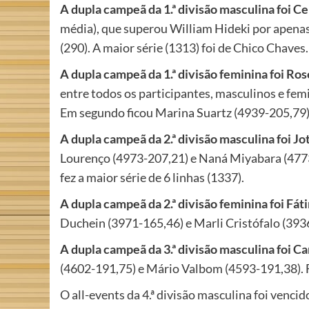
A dupla campeã da 1.ª divisão masculina foi 
média), que superou William Hideki por apenas 
(290). A maior série (1313) foi de Chico Chaves.
A dupla campeã da 1.ª divisão feminina foi Ros
entre todos os participantes, masculinos e femi
Em segundo ficou Marina Suartz (4939-205,79),
A dupla campeã da 2.ª divisão masculina foi J
Lourenço (4973-207,21) e Naná Miyabara (4773-1
fez a maior série de 6 linhas (1337).
A dupla campeã da 2.ª divisão feminina foi Fát
Duchein (3971-165,46) e Marli Cristófalo (3936-
A dupla campeã da 3.ª divisão masculina foi C
(4602-191,75) e Mário Valbom (4593-191,38). Fe
O all-events da 4.ª divisão masculina foi venc