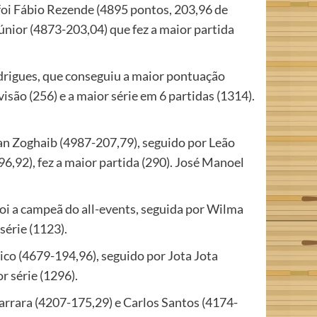
 foi Fábio Rezende (4895 pontos, 203,96 de
únior (4873-203,04) que fez a maior partida
odrigues, que conseguiu a maior pontuação
isão (256) e a maior série em 6 partidas (1314).
nan Zoghaib (4987-207,79), seguido por Leão
6,92), fez a maior partida (290). José Manoel
oi a campeã do all-events, seguida por Wilma
série (1123).
uico (4679-194,96), seguido por Jota Jota
r série (1296).
Carrara (4207-175,29) e Carlos Santos (4174-