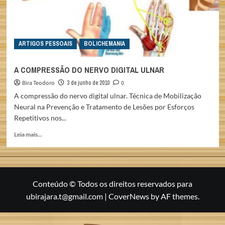
ARTIGOS PESSOAIS
BOLICHEMANIA
A COMPRESSÃO DO NERVO DIGITAL ULNAR
Bira Teodoro
3 de junho de 2010
0
A compressão do nervo digital ulnar. Técnica de Mobilização
Neural na Prevenção e Tratamento de Lesões por Esforços
Repetitivos nos...
Read
Leia mais...
more
about
A
COMPRESSÃO
DO
Conteúdo © Todos os direitos reservados para
NERVO
ubirajara.t@gmail.com
|
CoverNews
by AF themes.
DIGITAL
ULNAR