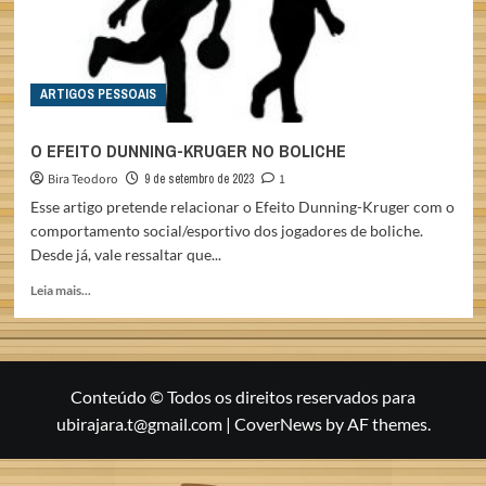
ARTIGOS PESSOAIS
O EFEITO DUNNING-KRUGER NO BOLICHE
Bira Teodoro
9 de setembro de 2023
1
Esse artigo pretende relacionar o Efeito Dunning-Kruger com o
comportamento social/esportivo dos jogadores de boliche.
Desde já, vale ressaltar que...
Read
Leia mais...
more
about
O
EFEITO
DUNNING-
Conteúdo © Todos os direitos reservados para
KRUGER
ubirajara.t@gmail.com
|
CoverNews
by AF themes.
NO
BOLICHE