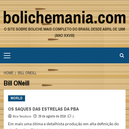
Skip
bolichemania.com
to
content
O SITE SOBRE BOLICHE MAIS COMPLETO DO BRASIL DESDE ABRIL DE 1998
(ANO XXVIII)
Primary
Menu
HOME
BILL O´NEILL
Bill O´Neill
WORLD
OS SAQUES DAS ESTRELAS DA PBA
Bira Teodoro
29 de agosto de 2010
1
Em mais uma ótima e detalhista produção em alta definição do