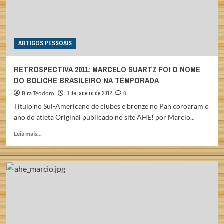
ARTIGOS PESSOAIS
RETROSPECTIVA 2011: MARCELO SUARTZ FOI O NOME
DO BOLICHE BRASILEIRO NA TEMPORADA
Bira Teodoro
3 de janeiro de 2012
0
Título no Sul-Americano de clubes e bronze no Pan coroaram o
ano do atleta Original publicado no site AHE! por Marcio...
Read
Leia mais...
more
about
RETROSPECTIVA
2011:
MARCELO
SUARTZ
FOI
O
NOME