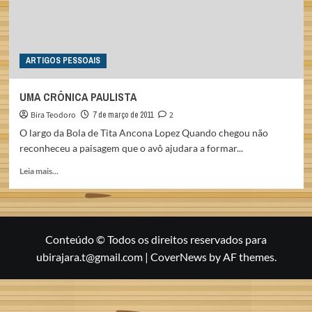
ARTIGOS PESSOAIS
UMA CRÔNICA PAULISTA
Bira Teodoro
7 de março de 2011
2
O largo da Bola de Tita Ancona Lopez Quando chegou não
reconheceu a paisagem que o avô ajudara a formar...
Read
Leia mais...
more
about
UMA
CRÔNICA
PAULISTA
Conteúdo © Todos os direitos reservados para
ubirajara.t@gmail.com
|
CoverNews
by AF themes.