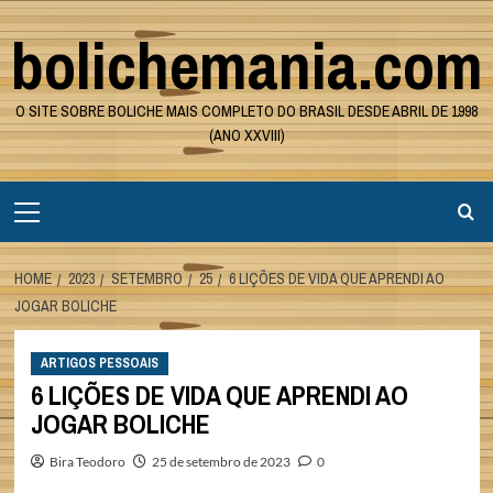
Skip
bolichemania.com
to
content
O SITE SOBRE BOLICHE MAIS COMPLETO DO BRASIL DESDE ABRIL DE 1998
(ANO XXVIII)
Primary
Menu
HOME
2023
SETEMBRO
25
6 LIÇÕES DE VIDA QUE APRENDI AO
JOGAR BOLICHE
ARTIGOS PESSOAIS
6 LIÇÕES DE VIDA QUE APRENDI AO
JOGAR BOLICHE
Bira Teodoro
25 de setembro de 2023
0