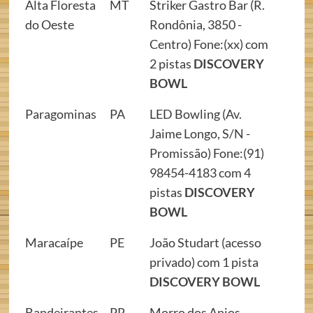
Alta Floresta
MT
Striker Gastro Bar (R.
do Oeste
Rondônia, 3850 -
Centro) Fone:(xx) com
2 pistas
DISCOVERY
BOWL
Paragominas
PA
LED Bowling (Av.
Jaime Longo, S/N -
Promissão) Fone:(91)
98454-4183 com 4
pistas
DISCOVERY
BOWL
Maracaípe
PE
João Studart (acesso
privado) com 1 pista
DISCOVERY BOWL
Bandeirantes
PR
Morro dos Anjos