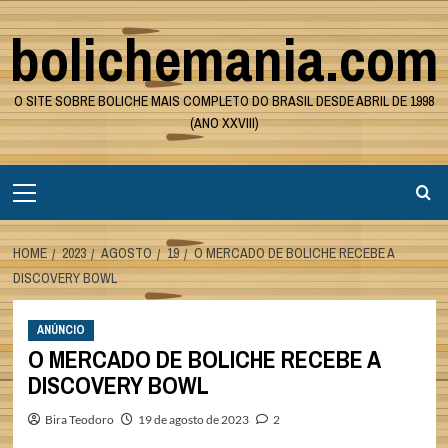
Skip
bolichemania.com
to
content
O SITE SOBRE BOLICHE MAIS COMPLETO DO BRASIL DESDE ABRIL DE 1998
(ANO XXVIII)
Primary
Menu
HOME
2023
AGOSTO
19
O MERCADO DE BOLICHE RECEBE A
DISCOVERY BOWL
ANÚNCIO
O MERCADO DE BOLICHE RECEBE A
DISCOVERY BOWL
Bira Teodoro
19 de agosto de 2023
2