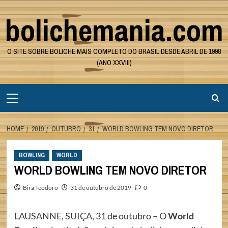
Skip
bolichemania.com
to
content
O SITE SOBRE BOLICHE MAIS COMPLETO DO BRASIL DESDE ABRIL DE 1998
(ANO XXVIII)
Primary
Menu
HOME
2019
OUTUBRO
31
WORLD BOWLING TEM NOVO DIRETOR
BOWLING
WORLD
WORLD BOWLING TEM NOVO DIRETOR
Bira Teodoro
31 de outubro de 2019
0
LAUSANNE, SUIÇA, 31 de outubro – O
World