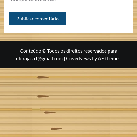
Conteúdo © Todos os direitos reservados para
ubirajara.t@gmail.com
|
CoverNews
by AF themes.