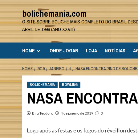
Skip
bolichemania.com
to
content
O SITE SOBRE BOLICHE MAIS COMPLETO DO BRASIL DES
ABRIL DE 1998 (ANO XXVIII)
HOME
ONDE JOGAR
LOJA
NOTÍCIAS
A
HOME
2019
JANEIRO
4
NASA ENCONTRA PINO DE BOLICHE
BOLICHEMANIA
BOWLING
NASA ENCONTRA 
Bira Teodoro
4 de janeiro de 2019
0
Logo após as festas e os fogos do réveillon d