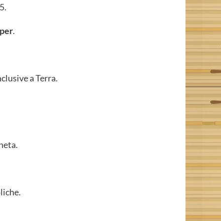
5.
iper
.
lusive a Terra.
neta.
liche.