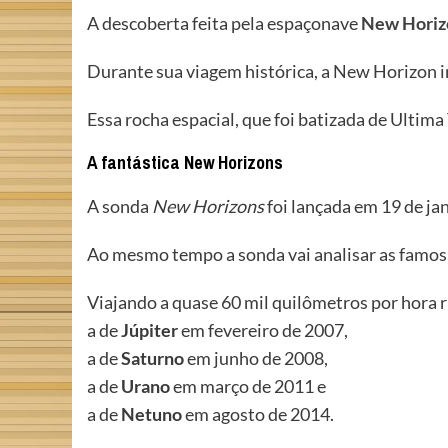
A descoberta feita pela espaçonave
New Horiz
Durante sua viagem histórica, a New Horizon i
Essa rocha espacial, que foi batizada de Ultima
A fantástica New Horizons
A sonda
New Horizons
foi lançada em 19 de jan
Ao mesmo tempo a sonda vai analisar as famosa
Viajando a quase 60 mil quilômetros por hora
a de
Júpiter
em fevereiro de 2007,
a de
Saturno
em junho de 2008,
a de
Urano
em março de 2011 e
a de
Netuno
em agosto de 2014.