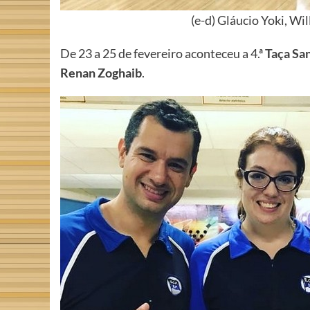
(e-d) Gláucio Yoki, W
De 23 a 25 de fevereiro aconteceu a 4.ª
Taça Sa
Renan Zoghaib
.