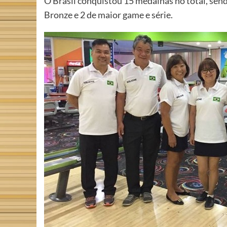
O Brasil conquistou 15 medalhas no total, send
Bronze e 2 de maior game e série.