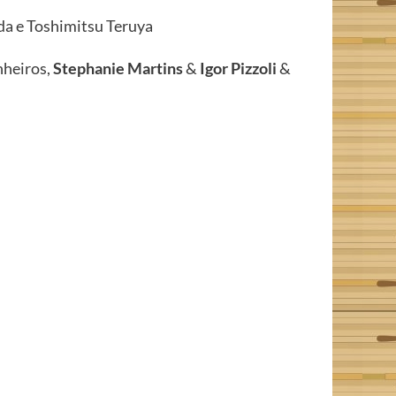
da e Toshimitsu Teruya
nheiros,
Stephanie Martins
&
Igor Pizzoli
&