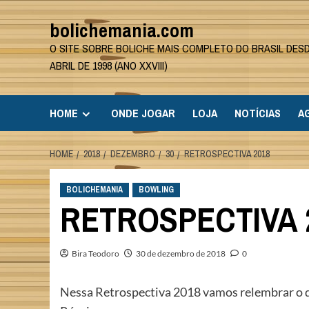
Skip
bolichemania.com
to
content
O SITE SOBRE BOLICHE MAIS COMPLETO DO BRASIL DES
ABRIL DE 1998 (ANO XXVIII)
HOME
ONDE JOGAR
LOJA
NOTÍCIAS
A
HOME
2018
DEZEMBRO
30
RETROSPECTIVA 2018
BOLICHEMANIA
BOWLING
RETROSPECTIVA 
Bira Teodoro
30 de dezembro de 2018
0
Nessa Retrospectiva 2018 vamos relembrar o qu