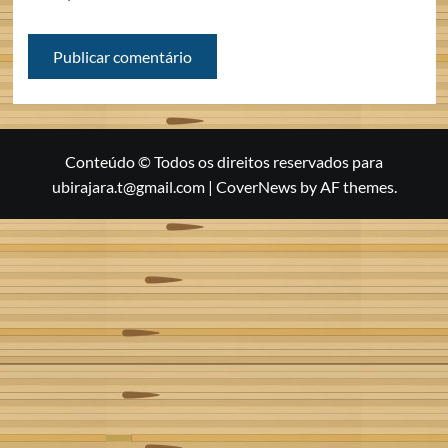
Conteúdo © Todos os direitos reservados para
ubirajara.t@gmail.com
|
CoverNews
by AF themes.