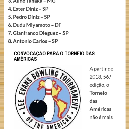
3. Aline Tanaka – MG
4. Ester Diniz – SP
5. Pedro Diniz – SP
6. Dudu Miyamoto – DF
7. Gianfranco Dieguez – SP
8. Antonio Carlos – SP
CONVOCAÇÃO PARA O TORNEIO DAS
AMÉRICAS
A partir de
2018, 56.ª
edição, o
Torneio
das
Américas
não é mais