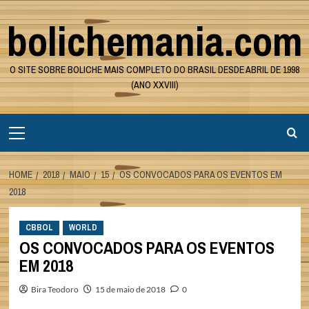
Skip
bolichemania.com
to
content
O SITE SOBRE BOLICHE MAIS COMPLETO DO BRASIL DESDE ABRIL DE 1998
(ANO XXVIII)
Primary
Menu
HOME
2018
MAIO
15
OS CONVOCADOS PARA OS EVENTOS EM
2018
CBBOL
WORLD
OS CONVOCADOS PARA OS EVENTOS
EM 2018
Bira Teodoro
15 de maio de 2018
0