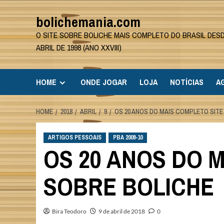
Skip
bolichemania.com
to
content
O SITE SOBRE BOLICHE MAIS COMPLETO DO BRASIL DES
ABRIL DE 1998 (ANO XXVIII)
HOME
ONDE JOGAR
LOJA
NOTÍCIAS
A
HOME
2018
ABRIL
9
OS 20 ANOS DO MAIS COMPLETO SITE
ARTIGOS PESSOAIS
PBA 2009-10
OS 20 ANOS DO 
SOBRE BOLICHE
Bira Teodoro
9 de abril de 2018
0