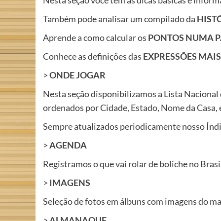
Nesta seção você tem as dicas básicas e infor
Também pode analisar um compilado da
HIST
Aprende a como calcular os
PONTOS NUMA P
Conhece as definições das
EXPRESSÕES MAIS
>
ONDE JOGAR
Nesta seção disponibilizamos a Lista Nacional 
ordenados por Cidade, Estado, Nome da Casa, e
Sempre atualizados periodicamente nosso Índic
>
AGENDA
Registramos o que vai rolar de boliche no Brasi
>
IMAGENS
Seleção de fotos em álbuns com imagens do mai
>
ALMANAQUE