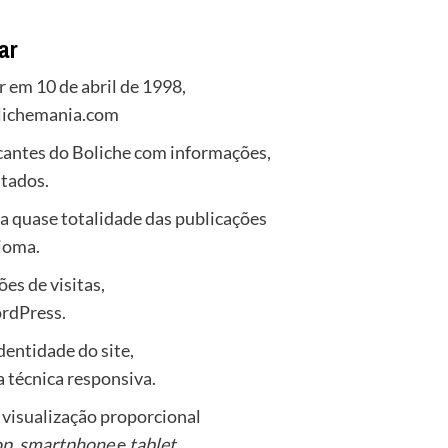
ar
ar em 10 de abril de 1998,
olichemania.com
icantes do Boliche com informações,
ltados.
 a quase totalidade das publicações
dioma.
es de visitas,
ordPress.
dentidade do site,
a técnica responsiva.
a visualização proporcional
op
,
smartphone
e
tablet
.