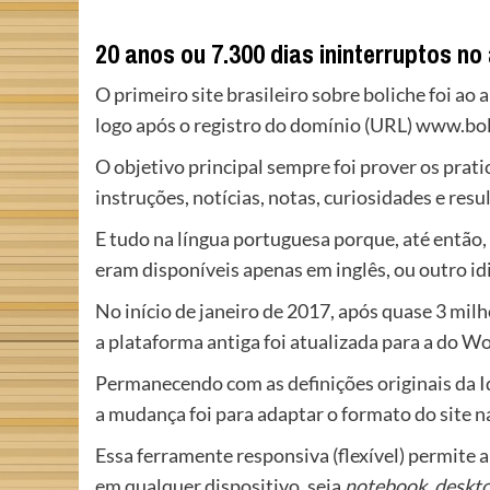
20 anos ou 7.300 dias ininterruptos no 
O primeiro site brasileiro sobre boliche foi ao 
logo após o registro do domínio (URL) www.b
O objetivo principal sempre foi prover os prat
instruções, notícias, notas, curiosidades e resu
E tudo na língua portuguesa porque, até então,
eram disponíveis apenas em inglês, ou outro i
No início de janeiro de 2017, após quase 3 milhõ
a plataforma antiga foi atualizada para a do W
Permanecendo com as definições originais da I
a mudança foi para adaptar o formato do site n
Essa ferramente responsiva (
flexível) permite 
em
qualquer dispositivo, seja
notebook
,
deskt