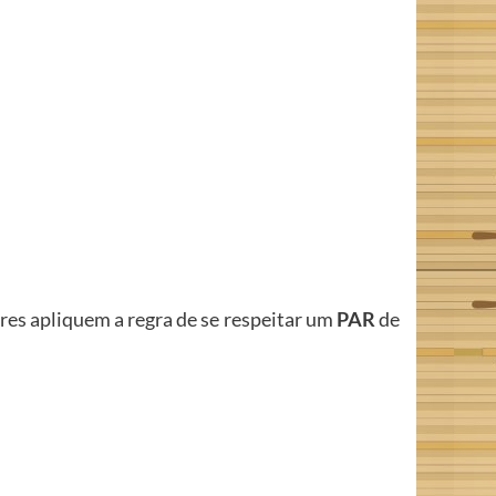
res apliquem a regra de se respeitar um
PAR
de