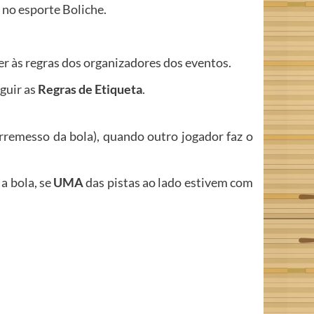
 no esporte Boliche.
r às regras dos organizadores dos eventos.
guir as
Regras de Etiqueta
.
rremesso da bola), quando outro jogador faz o
 a bola, se
UMA
das pistas ao lado estivem com