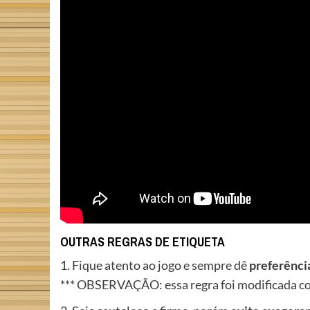
OUTRAS REGRAS DE ETIQUETA
1. Fique atento ao jogo e sempre dê
preferênci
*** OBSERVAÇÃO: essa regra foi modificada co