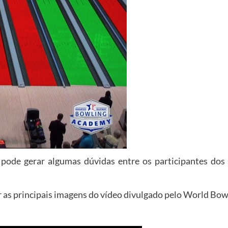
 pode gerar algumas dúvidas entre os participantes dos
r as principais imagens do vídeo divulgado pelo World Bowli