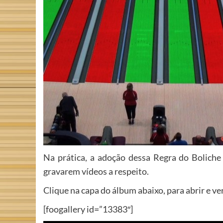
Na prática, a adoção dessa Regra do Boliche
gravarem vídeos a respeito.
Clique na capa do álbum abaixo, para abrir e ve
[foogallery id=”13383″]