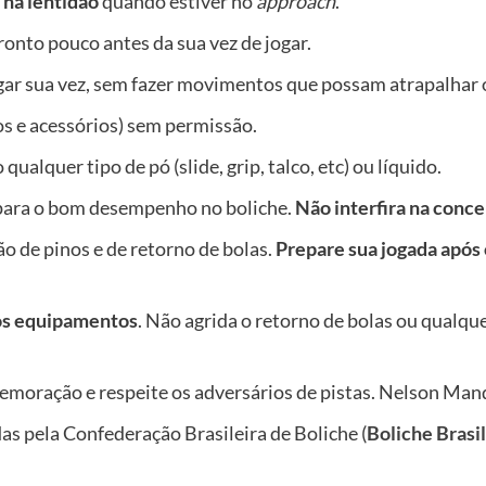
 na lentidão
quando estiver no
approach
.
ronto pouco antes da sua vez de jogar.
ar sua vez, sem fazer movimentos que possam atrapalhar 
os e acessórios) sem permissão.
qualquer tipo de pó (slide, grip, talco, etc) ou líquido.
l para o bom desempenho no boliche.
Não interfira na conc
o de pinos e de retorno de bolas.
Prepare sua jogada após 
 os equipamentos
. Não agrida o retorno de bolas ou qualq
emoração e respeite os adversários de pistas. Nelson Mande
as pela Confederação Brasileira de Boliche (
Boliche Brasil