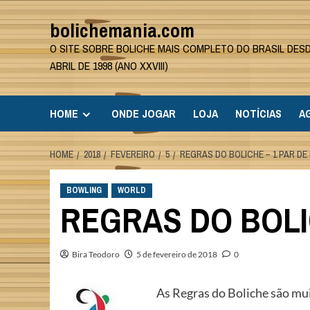
Skip
bolichemania.com
to
content
O SITE SOBRE BOLICHE MAIS COMPLETO DO BRASIL DES
ABRIL DE 1998 (ANO XXVIII)
HOME
ONDE JOGAR
LOJA
NOTÍCIAS
A
HOME
2018
FEVEREIRO
5
REGRAS DO BOLICHE – 1 PAR DE
BOWLING
WORLD
REGRAS DO BOLIC
Bira Teodoro
5 de fevereiro de 2018
0
As Regras do Boliche são mui