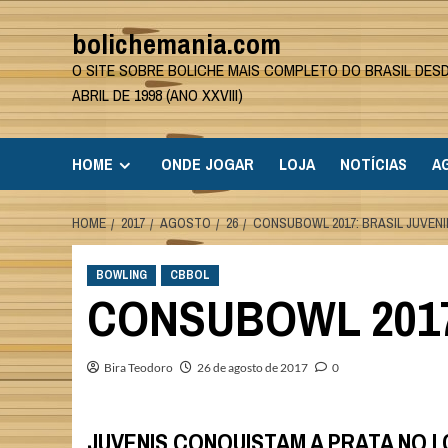
Skip
bolichemania.com
to
content
O SITE SOBRE BOLICHE MAIS COMPLETO DO BRASIL DES
ABRIL DE 1998 (ANO XXVIII)
HOME
ONDE JOGAR
LOJA
NOTÍCIAS
A
HOME
2017
AGOSTO
26
CONSUBOWL 2017: BRASIL JUVENI
BOWLING
CBBOL
CONSUBOWL 2017
Bira Teodoro
26 de agosto de 2017
0
JUVENIS CONQUISTAM A PRATA NO 