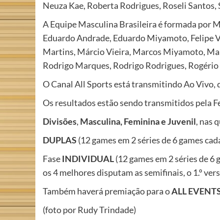
Neuza Kae, Roberta Rodrigues, Roseli Santos,
A Equipe Masculina Brasileira é formada por 
Eduardo Andrade, Eduardo Miyamoto, Felipe Vent
Martins, Márcio Vieira, Marcos Miyamoto, Marc
Rodrigo Marques, Rodrigo Rodrigues, Rogério B
O Canal All Sports está transmitindo Ao Vivo, d
Os resultados estão sendo transmitidos pela 
Divisões
,
Masculina, Feminina e Juvenil
, nas 
DUPLAS
(12 games em 2 séries de 6 games cad
Fase
INDIVIDUAL
(12 games em 2 séries de 6
os 4 melhores disputam as semifinais, o 1.º vers
Também haverá premiação para o
ALL EVENT
(foto por Rudy Trindade)