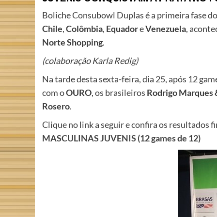
Boliche Consubowl Duplas é a primeira fase d
Chile
,
Colômbia
,
Equador
e
Venezuela
, aconte
Norte Shopping
.
(colaboração Karla Redig)
Na tarde desta sexta-feira, dia 25, após 12 ga
com o
OURO
, os brasileiros
Rodrigo Marques 
Rosero
.
Clique no link a seguir e confira os resultado
MASCULINAS JUVENIS (12 games de 12)