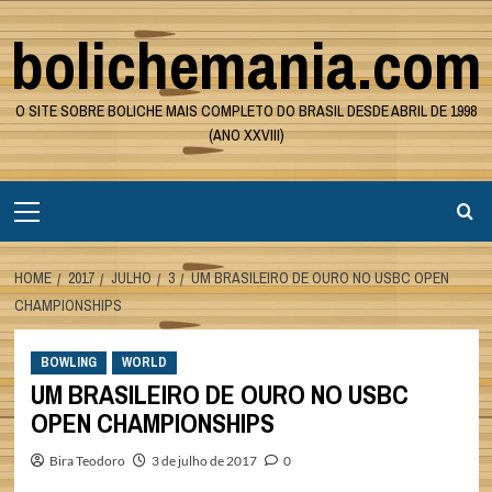
Skip
bolichemania.com
to
content
O SITE SOBRE BOLICHE MAIS COMPLETO DO BRASIL DESDE ABRIL DE 1998
(ANO XXVIII)
Primary
Menu
HOME
2017
JULHO
3
UM BRASILEIRO DE OURO NO USBC OPEN
CHAMPIONSHIPS
BOWLING
WORLD
UM BRASILEIRO DE OURO NO USBC
OPEN CHAMPIONSHIPS
Bira Teodoro
3 de julho de 2017
0