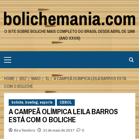
Skip
bolichemania.com
to
content
O SITE SOBRE BOLICHE MAIS COMPLETO DO BRASIL DESDE ABRIL DE 1998
(ANO XXVIII)
Primary
Menu
HOME
2017
MAIO
31
A CAMPEÃ OLÍMPICA LEILA BARROS ESTÁ
COM O BOLICHE
boliche, bowling, esporte
CBBOL
A CAMPEÃ OLÍMPICA LEILA BARROS
ESTÁ COM O BOLICHE
Bira Teodoro
31 de maio de 2017
0