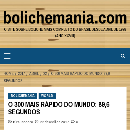
Skip
bolichemania.com
to
content
O SITE SOBRE BOLICHE MAIS COMPLETO DO BRASIL DESDE ABRIL DE 1998
(ANO XXVIII)
Primary
Menu
HOME
2017
ABRIL
22
O 300 MAIS RÁPIDO DO MUNDO: 89,6
SEGUNDOS
BOLICHEMANIA
WORLD
O 300 MAIS RÁPIDO DO MUNDO: 89,6
SEGUNDOS
Bira Teodoro
22 de abril de 2017
0