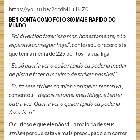
https://youtu.be/2qcdMLu1HZ0
BEN CONTA COMO FOI O 300 MAIS RÁPIDO DO
MUNDO
“
Foi divertido fazer isso mas, honestamente, não
esperava conseguir hoje.
“, confessou o recordista,
que tem a média de 225 pontos na sua liga.
“
Eu só queria ver o quão rápido eu poderia mudar
de pista e fazer o máximo de strikes possível.
”
“
Eu fiz sete strikes na minha primeira tentativa
“,
comentou, “
depois
retomei meu fôlego e tentei
outra vez. Queria ver o quão rápido eu poderia
fazer isso.
”
O curioso é que ele não viu a maioria de seus
strikes
porque estava mais preocupado em correr