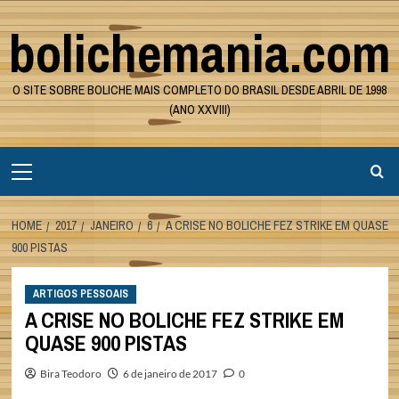
Skip
bolichemania.com
to
content
O SITE SOBRE BOLICHE MAIS COMPLETO DO BRASIL DESDE ABRIL DE 1998
(ANO XXVIII)
Primary
Menu
HOME
2017
JANEIRO
6
A CRISE NO BOLICHE FEZ STRIKE EM QUASE
900 PISTAS
ARTIGOS PESSOAIS
A CRISE NO BOLICHE FEZ STRIKE EM
QUASE 900 PISTAS
Bira Teodoro
6 de janeiro de 2017
0