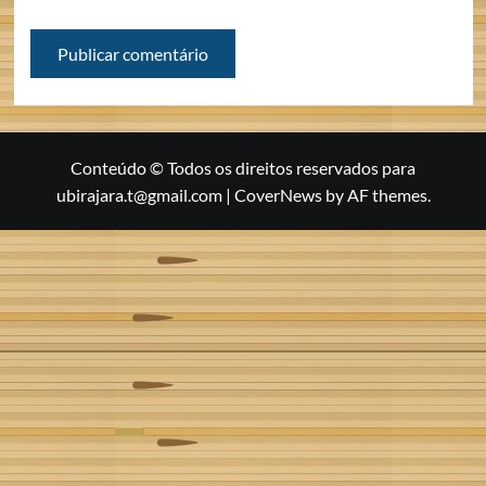
Conteúdo © Todos os direitos reservados para
ubirajara.t@gmail.com
|
CoverNews
by AF themes.