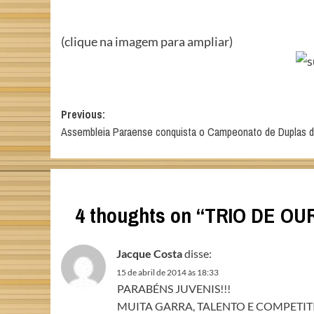
(clique na imagem para ampliar)
Post
Previous:
Assembleia Paraense conquista o Campeonato de Duplas d
navigation
4 thoughts on “
TRIO DE OU
Jacque Costa
disse:
15 de abril de 2014 às 18:33
PARABÉNS JUVENIS!!!
MUITA GARRA, TALENTO E COMPETITI