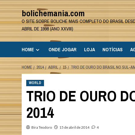
Skip
bolichemania.com
to
content
O SITE SOBRE BOLICHE MAIS COMPLETO DO BRASIL DES
ABRIL DE 1998 (ANO XXVIII)
HOME
ONDE JOGAR
LOJA
NOTÍCIAS
A
HOME
2014
ABRIL
15
TRIO DE OURO DO BRASIL NO SUL-AM
WORLD
TRIO DE OURO D
2014
Bira Teodoro
15 de abril de 2014
4