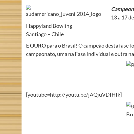
Campeona
13 a 17 de
Happyland Bowling
Santiago – Chile
É
OURO
para o Brasil! O campeão desta fase fo
campeonato, uma na
Fase Individual
e outra n
[youtube=http://youtu.be/jAQiuVDIHfk]