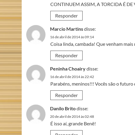
CONTINUEM ASSIM, A TORCIDA É DE 
Responder
Marcio Martins
disse:
16 de abril de 2014 às 09:14
Coisa linda, cambada! Que venham mais
Responder
Peninha Choairy
disse:
16 de abril de 2014 às 22:42
Parabéns, meninos!!! Vocês são o futuro 
Responder
Danilo Brito
disse:
20 de abril de 2014 às 02:48
É isso aí, grande Benê!
Responder