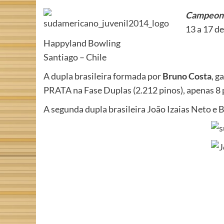
Campeona
13 a 17 de
Happyland Bowling
Santiago – Chile
A dupla brasileira formada por
Bruno Costa
, g
PRATA na Fase Duplas (2.212 pinos), apenas 8 
A segunda dupla brasileira João Izaias Neto e B