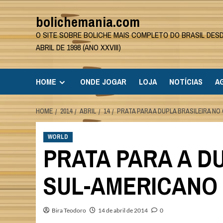
Skip
bolichemania.com
to
content
O SITE SOBRE BOLICHE MAIS COMPLETO DO BRASIL DES
ABRIL DE 1998 (ANO XXVIII)
HOME
ONDE JOGAR
LOJA
NOTÍCIAS
A
HOME
2014
ABRIL
14
PRATA PARA A DUPLA BRASILEIRA N
WORLD
PRATA PARA A D
SUL-AMERICANO 
Bira Teodoro
14 de abril de 2014
0