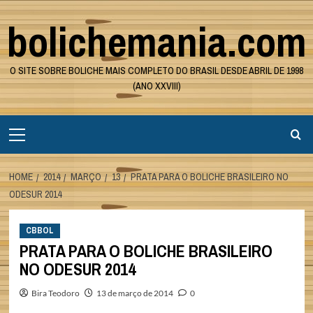
Skip
bolichemania.com
to
content
O SITE SOBRE BOLICHE MAIS COMPLETO DO BRASIL DESDE ABRIL DE 1998
(ANO XXVIII)
Primary
Menu
HOME
2014
MARÇO
13
PRATA PARA O BOLICHE BRASILEIRO NO
ODESUR 2014
CBBOL
PRATA PARA O BOLICHE BRASILEIRO
NO ODESUR 2014
Bira Teodoro
13 de março de 2014
0