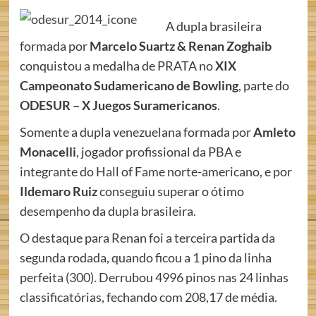
A dupla brasileira
formada por
Marcelo Suartz & Renan Zoghaib
conquistou a medalha de PRATA no
XIX
Campeonato Sudamericano de Bowling
, parte do
ODESUR – X Juegos Suramericanos
.
Somente a dupla venezuelana formada por
Amleto
Monacelli
, jogador profissional da PBA e
integrante do Hall of Fame norte-americano, e por
Ildemaro Ruiz
conseguiu superar o ótimo
desempenho da dupla brasileira.
O destaque para Renan foi a terceira partida da
segunda rodada, quando ficou a 1 pino da linha
perfeita (300). Derrubou 4996 pinos nas 24 linhas
classificatórias, fechando com 208,17 de média.