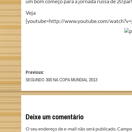
um bom começo para a jornada russa de 20 part
Veja
[youtube=http://www.youtube.com/watch?v=j
Post
Previous:
SEGUNDO 300 NA COPA MUNDIAL 2013
navigation
Deixe um comentário
O seu endereço de e-mail não será publicado.
Campos