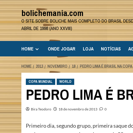
Skip
bolichemania.com
to
content
O SITE SOBRE BOLICHE MAIS COMPLETO DO BRASIL DES
ABRIL DE 1998 (ANO XXVIII)
HOME
ONDE JOGAR
LOJA
NOTÍCIAS
A
HOME
2013
NOVEMBRO
18
PEDRO LIMA É BRASIL NA COPA
COPA MUNDIAL
WORLD
PEDRO LIMA É BR
Bira Teodoro
18 de novembro de 2013
0
Primeiro dia, segundo grupo, primeira saque do