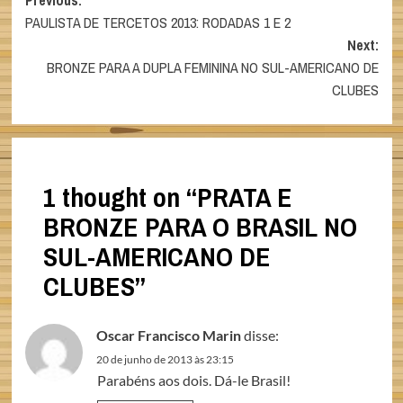
Post
Previous:
PAULISTA DE TERCETOS 2013: RODADAS 1 E 2
navigation
Next:
BRONZE PARA A DUPLA FEMININA NO SUL-AMERICANO DE
CLUBES
1 thought on “
PRATA E
BRONZE PARA O BRASIL NO
SUL-AMERICANO DE
CLUBES
”
Oscar Francisco Marin
disse:
20 de junho de 2013 às 23:15
Parabéns aos dois. Dá-le Brasil!