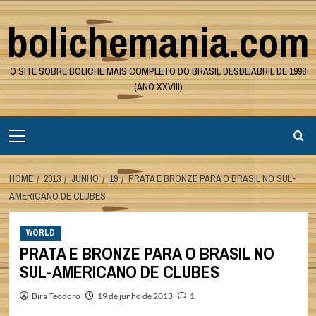
Skip
bolichemania.com
to
content
O SITE SOBRE BOLICHE MAIS COMPLETO DO BRASIL DESDE ABRIL DE 1998
(ANO XXVIII)
Primary
Menu
HOME
2013
JUNHO
19
PRATA E BRONZE PARA O BRASIL NO SUL-
AMERICANO DE CLUBES
WORLD
PRATA E BRONZE PARA O BRASIL NO
SUL-AMERICANO DE CLUBES
Bira Teodoro
19 de junho de 2013
1