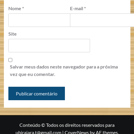
Nome
*
E-mail
*
Site
Salvar meus dados neste navegador para a próxima
vez que eu comentar.
Conteúdo © Todos os direitos reservados para
ubirajara.t@gmail.com
|
CoverNews
by AF themes.