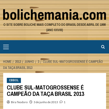
Skip
bolichemania.com
to
content
O SITE SOBRE BOLICHE MAIS COMPLETO DO BRASIL DESDE ABRIL DE 1998
(ANO XXVIII)
Primary
Menu
HOME
2013
JUNHO
3
CLUBE SUL-MATOGROSSENSE É CAMPEÃO
DA TAÇA BRASIL 2013
CBBOL
CLUBE SUL-MATOGROSSENSE É
CAMPEÃO DA TAÇA BRASIL 2013
Bira Teodoro
3 de junho de 2013
1