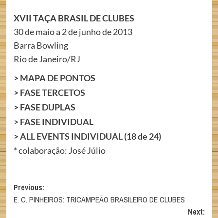
XVII TAÇA BRASIL DE CLUBES
30 de maio a 2 de junho de 2013
Barra Bowling
Rio de Janeiro/RJ
>
MAPA DE PONTOS
>
FASE TERCETOS
>
FASE DUPLAS
>
FASE INDIVIDUAL
>
ALL EVENTS INDIVIDUAL (18 de 24)
* colaboração: José Júlio
Post
Previous:
E. C. PINHEIROS: TRICAMPEÃO BRASILEIRO DE CLUBES
navigation
Next: