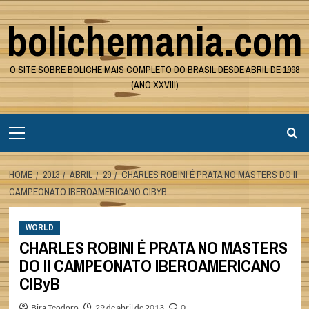
Skip
bolichemania.com
to
content
O SITE SOBRE BOLICHE MAIS COMPLETO DO BRASIL DESDE ABRIL DE 1998
(ANO XXVIII)
Primary
Menu
HOME
2013
ABRIL
29
CHARLES ROBINI É PRATA NO MASTERS DO II
CAMPEONATO IBEROAMERICANO CIBYB
WORLD
CHARLES ROBINI É PRATA NO MASTERS
DO II CAMPEONATO IBEROAMERICANO
CIByB
Bira Teodoro
29 de abril de 2013
0