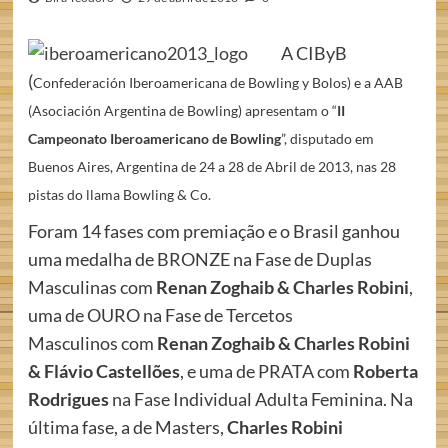
A CIByB
(
Confederación Iberoamericana de Bowling y Bolos) e a AAB
(Asociación Argentina de Bowling) apresentam o “
II
Campeonato Iberoamericano de Bowling
”, disputado em
Buenos Aires, Argentina de 24 a 28 de Abril de 2013, nas 28
pistas do llama Bowling & Co.
Foram 14 fases com premiação e o Brasil ganhou
uma medalha de BRONZE na Fase de Duplas
Masculinas com
Renan Zoghaib & Charles Robini
,
uma de OURO na Fase de Tercetos
Masculinos com
Renan Zoghaib & Charles Robini
& Flávio Castellões
, e uma de PRATA com
Roberta
Rodrigues
na Fase Individual Adulta Feminina. Na
última fase, a de Masters,
Charles Robini