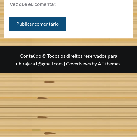
vez que eu comentar.
Conteúdo © Todos os direitos reservados para
ubirajara.t@gmail.com
|
CoverNews
by AF themes.