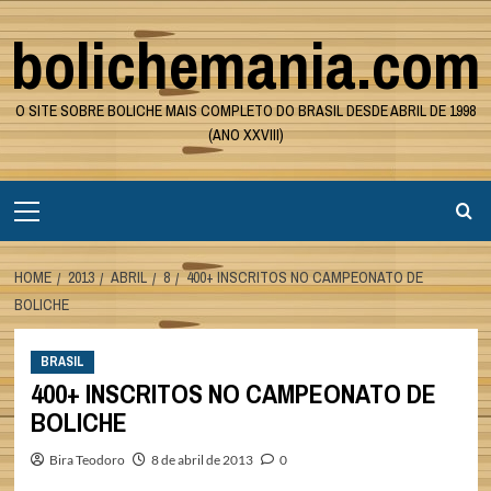
Skip
bolichemania.com
to
content
O SITE SOBRE BOLICHE MAIS COMPLETO DO BRASIL DESDE ABRIL DE 1998
(ANO XXVIII)
Primary
Menu
HOME
2013
ABRIL
8
400+ INSCRITOS NO CAMPEONATO DE
BOLICHE
BRASIL
400+ INSCRITOS NO CAMPEONATO DE
BOLICHE
Bira Teodoro
8 de abril de 2013
0