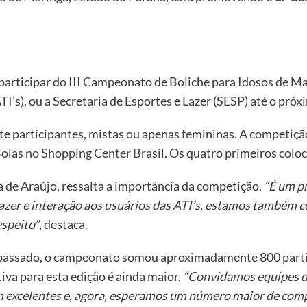
 participar do III Campeonato de Boliche para Idosos de M
TI’s), ou a Secretaria de Esportes e Lazer (SESP) até o pró
te participantes, mistas ou apenas femininas. A competição
Bolas no Shopping Center Brasil
. Os quatro primeiros col
ia de Araújo, ressalta a importância da competição.
“É um pr
zer e interação aos usuários das ATI’s, estamos também c
speito”
, destaca.
o passado, o campeonato somou aproximadamente 800 parti
tiva para esta edição é ainda maior.
“Convidamos equipes de
m excelentes e, agora, esperamos um número maior de comp