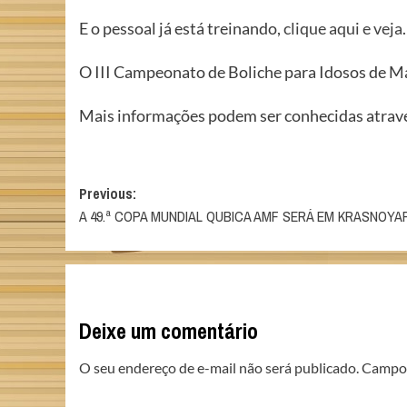
E o pessoal já está treinando,
clique aqui e veja
O III Campeonato de Boliche para Idosos de Ma
Mais informações podem ser conhecidas através
Post
Previous:
A 49.ª COPA MUNDIAL QUBICA AMF SERÁ EM KRASNOYAR
navigation
Deixe um comentário
O seu endereço de e-mail não será publicado.
Campos