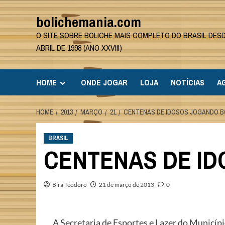
Skip
bolichemania.com
to
content
O SITE SOBRE BOLICHE MAIS COMPLETO DO BRASIL DES
ABRIL DE 1998 (ANO XXVIII)
HOME
ONDE JOGAR
LOJA
NOTÍCIAS
A
HOME
2013
MARÇO
21
CENTENAS DE IDOSOS JOGANDO B
BRASIL
CENTENAS DE I
Bira Teodoro
21 de março de 2013
0
A Secretaria de Esportes e Lazer do Municí