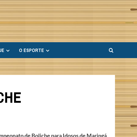
UE
O ESPORTE
CHE
ampeonato de Boliche para Idosos de Maringá