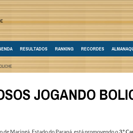
DE
GENDA
RESULTADOS
RANKING
RECORDES
ALMANAQ
OLICHE
DOSOS JOGANDO BOLI
pio de Maringá, Estado do Paraná, está promovendo o
3.º C