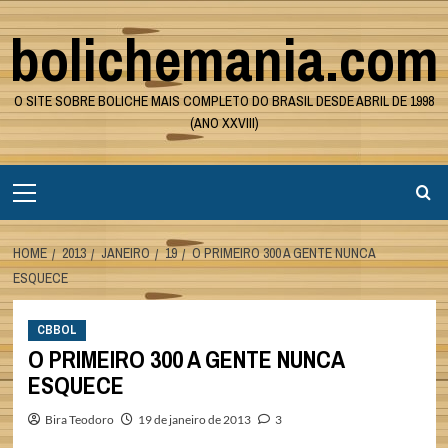
Skip
bolichemania.com
to
content
O SITE SOBRE BOLICHE MAIS COMPLETO DO BRASIL DESDE ABRIL DE 1998
(ANO XXVIII)
Primary
Menu
HOME
2013
JANEIRO
19
O PRIMEIRO 300 A GENTE NUNCA
ESQUECE
CBBOL
O PRIMEIRO 300 A GENTE NUNCA
ESQUECE
Bira Teodoro
19 de janeiro de 2013
3