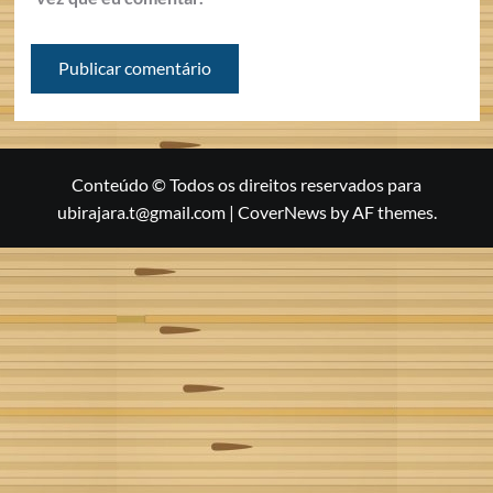
Conteúdo © Todos os direitos reservados para
ubirajara.t@gmail.com
|
CoverNews
by AF themes.