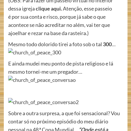
(OBS: Para fazer um passeio virtual no interior
dessa igreja
clique aqui
.
Atenção, esse passeio
é por sua conta e risco, porque já sabe o que
acontece se não acreditar no além, vai ter que
ajoelhar e rezar na base da rasteira.)
Mesmo todo dolorido tirei a foto sob o tal
300
…
E ainda mudei meu ponto de pista religioso e lá
mesmo tornei-me um pregador…
Sobre a outra surpresa, a que foi sensacional? Vou
contar só no próximo episódio do meu diário
pessoal na 48.ª Copa Mundial…
“
Onde está a