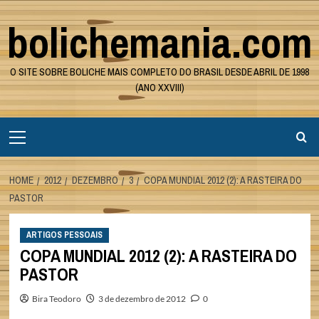
Skip
bolichemania.com
to
content
O SITE SOBRE BOLICHE MAIS COMPLETO DO BRASIL DESDE ABRIL DE 1998
(ANO XXVIII)
Primary
Menu
HOME
2012
DEZEMBRO
3
COPA MUNDIAL 2012 (2): A RASTEIRA DO
PASTOR
ARTIGOS PESSOAIS
COPA MUNDIAL 2012 (2): A RASTEIRA DO
PASTOR
Bira Teodoro
3 de dezembro de 2012
0