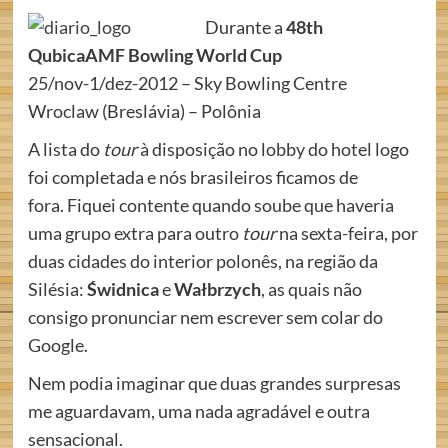
Durante a
48th
QubicaAMF Bowling World Cup
25/nov-1/dez-2012 – Sky Bowling Centre
Wroclaw (Breslávia) – Polônia
A lista do
tour
à disposição no lobby do hotel logo
foi completada e nós brasileiros ficamos de
fora. Fiquei contente quando soube que haveria
uma grupo extra para outro
tour
na sexta-feira, por
duas cidades do interior polonês, na região da
Silésia:
Świdnica
e
Wałbrzych
, as quais não
consigo pronunciar nem escrever sem colar do
Google.
Nem podia imaginar que duas grandes surpresas
me aguardavam, uma nada agradável e outra
sensacional.