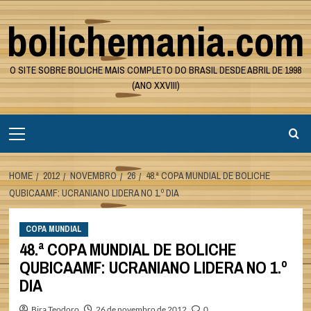
Skip
bolichemania.com
to
content
O SITE SOBRE BOLICHE MAIS COMPLETO DO BRASIL DESDE ABRIL DE 1998
(ANO XXVIII)
Primary
Menu
HOME
2012
NOVEMBRO
26
48.ª COPA MUNDIAL DE BOLICHE
QUBICAAMF: UCRANIANO LIDERA NO 1.º DIA
COPA MUNDIAL
48.ª COPA MUNDIAL DE BOLICHE
QUBICAAMF: UCRANIANO LIDERA NO 1.º
DIA
Bira Teodoro
26 de novembro de 2012
0