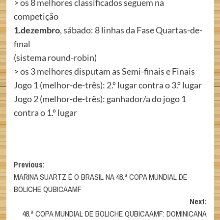
> os 8 melhores classificados seguem na
competição
1.dezembro
, sábado: 8 linhas da Fase Quartas-de-
final
(sistema round-robin)
> os 3 melhores disputam as Semi-finais e Finais
Jogo 1 (melhor-de-três): 2.º lugar contra o 3.º lugar
Jogo 2 (melhor-de-três): ganhador/a do jogo 1
contra o 1.º lugar
Post
Previous:
MARINA SUARTZ É O BRASIL NA 48.ª COPA MUNDIAL DE
navigation
BOLICHE QUBICAAMF
Next:
48.ª COPA MUNDIAL DE BOLICHE QUBICAAMF: DOMINICANA