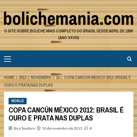
Skip
bolichemania.com
to
content
O SITE SOBRE BOLICHE MAIS COMPLETO DO BRASIL DESDE ABRIL DE 1998
(ANO XXVIII)
Primary
Menu
HOME
2012
NOVEMBRO
10
COPA CANCÚN MÉXICO 2012: BRASIL É
OURO E PRATA NAS DUPLAS
WORLD
COPA CANCÚN MÉXICO 2012: BRASIL É
OURO E PRATA NAS DUPLAS
Bira Teodoro
10 de novembro de 2012
8