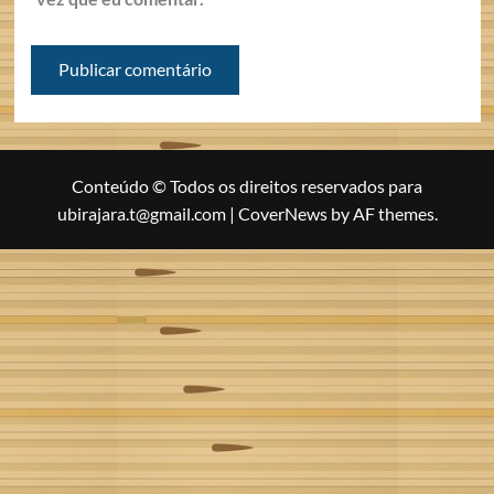
Conteúdo © Todos os direitos reservados para
ubirajara.t@gmail.com
|
CoverNews
by AF themes.