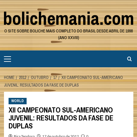
Skip
bolichemania.com
to
content
O SITE SOBRE BOLICHE MAIS COMPLETO DO BRASIL DESDE ABRIL DE 1998
(ANO XXVIII)
Primary
Menu
HOME
2012
OUTUBRO
17
XII CAMPEONATO SUL-AMERICANO
JUVENIL: RESULTADOS DA FASE DE DUPLAS
WORLD
XII CAMPEONATO SUL-AMERICANO
JUVENIL: RESULTADOS DA FASE DE
DUPLAS
Bira Teodoro
17 de outubro de 2012
0