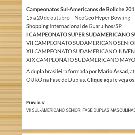
Campeonatos Sul-Americanos de Boliche 201
15 a 20 de outubro – NeoGeo Hyper Bowling
Shopping Internacional de Guarulhos/SP
I CAMPEONATO SUPER SUDAMERICANO S
VII CAMPEONATO SUDAMERICANO SENIO
XII CAMPEONATO SUDAMERICANO JUVEN
XIX CAMPEONATO SUDAMERICANO MAY
A dupla brasileira formada por
Mario Assad
, a
OURO na Fase de Duplas.
Clique aqui
e veja o
Post
Previous:
VII SUL-AMERICANO SÊNIOR: FASE DUPLAS MASCULINA
navigation