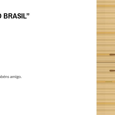
 BRASIL
”
abéns amigo.