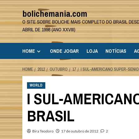
Skip
bolichemania.com
to
content
O SITE SOBRE BOLICHE MAIS COMPLETO DO BRASIL DES
ABRIL DE 1998 (ANO XXVIII)
HOME
ONDE JOGAR
LOJA
NOTÍCIAS
A
HOME
2012
OUTUBRO
17
I SUL-AMERICANO SUPER-SENIO
WORLD
I SUL-AMERICAN
BRASIL
Bira Teodoro
17 de outubro de 2012
2