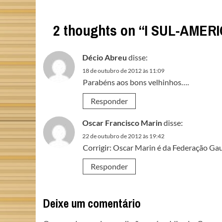
2 thoughts on “
I SUL-AMER
Décio Abreu
disse:
18 de outubro de 2012 às 11:09
Parabéns aos bons velhinhos….
Responder
Oscar Francisco Marin
disse:
22 de outubro de 2012 às 19:42
Corrigir: Oscar Marin é da Federação Gau
Responder
Deixe um comentário