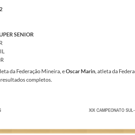
2
UPER SENIOR
R
IL
OR
tleta da Federação Mineira, e
Oscar Marin
, atleta da Fede
s resultados completos.
S
XIX CAMPEONATO SUL-