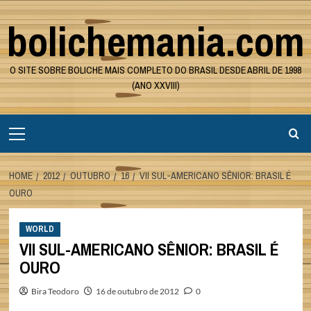
Skip
bolichemania.com
to
content
O SITE SOBRE BOLICHE MAIS COMPLETO DO BRASIL DESDE ABRIL DE 1998
(ANO XXVIII)
Primary
Menu
HOME
2012
OUTUBRO
16
VII SUL-AMERICANO SÊNIOR: BRASIL É
OURO
WORLD
VII SUL-AMERICANO SÊNIOR: BRASIL É
OURO
Bira Teodoro
16 de outubro de 2012
0