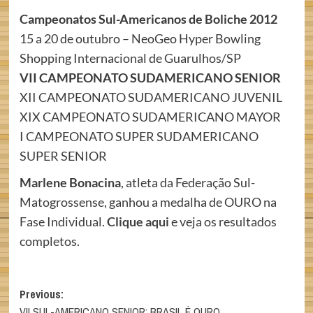
Campeonatos Sul-Americanos de Boliche 2012
15 a 20 de outubro – NeoGeo Hyper Bowling
Shopping Internacional de Guarulhos/SP
VII CAMPEONATO SUDAMERICANO SENIOR
XII CAMPEONATO SUDAMERICANO JUVENIL
XIX CAMPEONATO SUDAMERICANO MAYOR
I CAMPEONATO SUPER SUDAMERICANO
SUPER SENIOR
Marlene Bonacina
, atleta da Federação Sul-
Matogrossense, ganhou a medalha de OURO na
Fase Individual.
Clique aqui
e veja os resultados
completos.
Post
Previous:
VII SUL-AMERICANO SENIOR: BRASIL É OURO