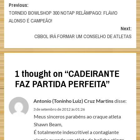
Post
Previous:
TORNEIO BOWLSHOP 300 NOTAP RELÂMPAGO: FLÁVIO
navigation
ALONSO É CAMPEÃO!
Next:
CBBOL IRÁ FORMAR UM CONSELHO DE ATLETAS
1 thought on “
CADEIRANTE
FAZ PARTIDA PERFEITA
”
Antonio (Toninho Luiz) Cruz Martins
disse:
3 de setembro de 2012 às 01:26
Meus sinceros parabéns ao craque atleta
Shawn Beam,
É totalmente indescritível a contagiante
alegria quando um atleta de boliche atinge