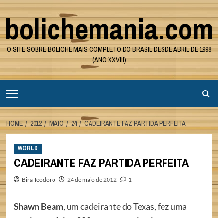
Skip
bolichemania.com
to
content
O SITE SOBRE BOLICHE MAIS COMPLETO DO BRASIL DESDE ABRIL DE 1998
(ANO XXVIII)
Primary
Menu
HOME
2012
MAIO
24
CADEIRANTE FAZ PARTIDA PERFEITA
WORLD
CADEIRANTE FAZ PARTIDA PERFEITA
Bira Teodoro
24 de maio de 2012
1
Shawn Beam
, um cadeirante do Texas, fez uma