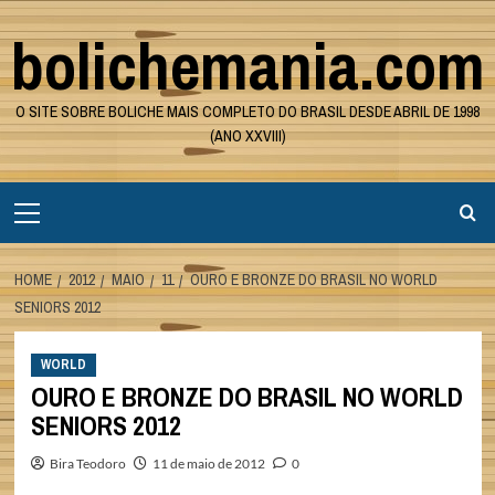
Skip
bolichemania.com
to
content
O SITE SOBRE BOLICHE MAIS COMPLETO DO BRASIL DESDE ABRIL DE 1998
(ANO XXVIII)
Primary
Menu
HOME
2012
MAIO
11
OURO E BRONZE DO BRASIL NO WORLD
SENIORS 2012
WORLD
OURO E BRONZE DO BRASIL NO WORLD
SENIORS 2012
Bira Teodoro
11 de maio de 2012
0