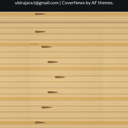
ubirajara.t@gmail.com
|
CoverNews
by AF themes.