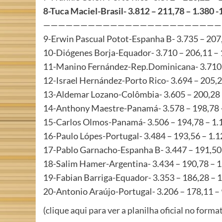
8-Tuca Maciel-Brasil- 3.812 – 211,78 – 1.380 
————————————————————————
9-Erwin Pascual Potot-Espanha B- 3.735 – 207
10-Diógenes Borja-Equador- 3.710 – 206,11 –
11-Manino Fernández-Rep.Dominicana- 3.710 
12-Israel Hernández-Porto Rico- 3.694 – 205,
13-Aldemar Lozano-Colômbia- 3.605 – 200,28 
14-Anthony Maestre-Panamá- 3.578 – 198,78 
15-Carlos Olmos-Panamá- 3.506 – 194,78 – 1
16-Paulo Lópes-Portugal- 3.484 – 193,56 – 1.
17-Pablo Garnacho-Espanha B- 3.447 – 191,50
18-Salim Hamer-Argentina- 3.434 – 190,78 – 
19-Fabian Barriga-Equador- 3.353 – 186,28 – 
20-Antonio Araújo-Portugal- 3.206 – 178,11 –
(
clique aqui para ver a planilha oficial no form