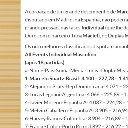
A coroação de um grande desempenho de
Marc
disputado em Madrid, na Espanha, não poder
grande pressão, nas fases
Individual
(
que lhe d
Ouro com o parceiro
Tuca Maciel
), de
Duplas M
Os oito melhores classificados disputam aman
All Events Individual Masculino
(após 18 partidas)
#-Nome-País-Soma-Média- Indiv -Dupla-Mist
1-Marcelo Suartz-Brasil- 4.100 – 227,78 – 1.
2-Alejandro Prats-Rep.Dominicana- 4.071 – 2
3-Lucas Legnani-Argentina- 4.066 – 225,89 – 
4-Javier Moreno-Espanha A- 4.037 – 224,28 –
5-Melvin Caballero-Espanha A- 3.905 – 216,94
6-Harvey Ramos-Colômbia- 3.904 – 216,89 – 
7-Frankie Cólon-Porto Rico- 3.892 – 216,22 –