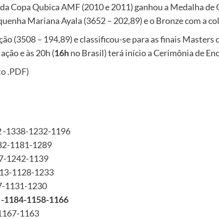
da Copa Qubica AMF (2010 e 2011) ganhou a Medalha de O
iquenha Mariana Ayala (3652 – 202,89) e o Bronze com a co
ição (3508 – 194,89) e classificou-se para as finais Masters
iação e às 20h (
16h
no Brasil) terá início a Cerimônia de E
ato .PDF
)
2 -1338-1232-1196
182-1181-1289
57-1242-1139
1213-1128-1233
57-1131-1230
9 -1184-1158-1166
-1167-1163