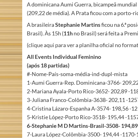
A dominicana Aumi Guerra, bicampeã mundial 
(209,22 de média). A Prata ficou com a porto-r
A brasileira
Stephanie Martins
ficou na 6.ª pos
Brasil). Às 15h (
11h
no Brasil) será feita a Prem
(
clique aqui para ver a planilha oficial no form
All Events Individual Feminino
(após 18 partidas)
#-Nome-País-soma-média-ind-dupl-mista
1-Aumi Guerra-Rep. Dominicana-3766- 209,2
2-Mariana Ayala-Porto Rico-3652- 202,89 -1
3-Juliana Franco-Colômbia-3638- 202,11 -12
4-Cristina Lázaro-Espanha A-3574- 198,56 -
5-Kristie López-Porto Rico-3518- 195,44 -11
6-Stephanie M D Martins-Brasil-3508- 194,8
7-Laura López-Colômbia-3500- 194,44 -1170