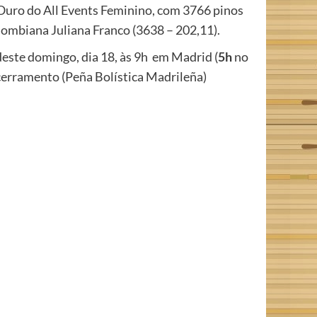
uro do All Events Feminino, com 3766 pinos
lombiana Juliana Franco (3638 – 202,11).
 deste domingo, dia 18, às
9h em Madrid (
5h
no
ncerramento (Peña Bolística Madrileña)