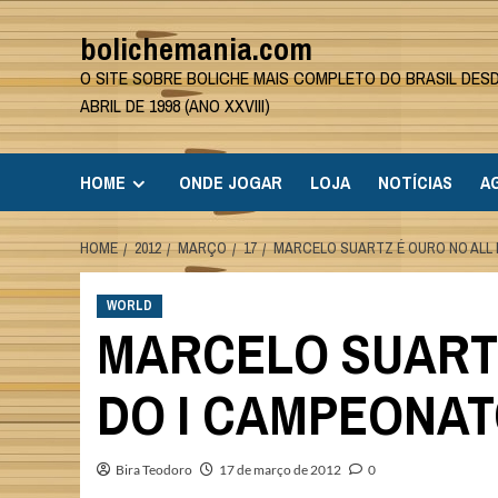
Skip
bolichemania.com
to
content
O SITE SOBRE BOLICHE MAIS COMPLETO DO BRASIL DES
ABRIL DE 1998 (ANO XXVIII)
HOME
ONDE JOGAR
LOJA
NOTÍCIAS
A
HOME
2012
MARÇO
17
MARCELO SUARTZ É OURO NO ALL 
WORLD
MARCELO SUARTZ
DO I CAMPEONA
Bira Teodoro
17 de março de 2012
0