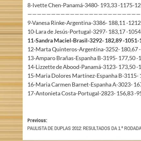
8-Ivette Chen-Panamá-3480- 193,33 -1175-1
————————————————————————
9-Vanesa Rinke-Argentina-3386- 188,11 -121
10-Lara de Jesús-Portugal-3297- 183,17 -105
11-Sandra Maciel-Brasil-3292- 182,89 -1051
12-Marta Quinteros-Argentina-3252- 180,67
13-Amparo Brañas-Espanha B-3195- 177,50 -
14-Lizzette de Abood-Panamá-3123- 173,50 
15-Maria Dolores Martínez-Espanha B-3115- 
16-Maria Carmen Barnet-Espanha A-3023- 16
17-Antonieta Costa-Portugal-2823- 156,83 -
Post
Previous:
PAULISTA DE DUPLAS 2012: RESULTADOS DA 1.ª RODAD
navigation