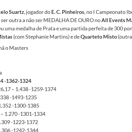
elo Suartz
, jogador do
E. C. Pinheiros
, no I Campeonato I
ia ser outra a não ser MEDALHA DE OURO no
All Events M
eu uma medalha de Prata e uma partida perfeita de 300 po
istas
(com Stephanie Martins) e de
Quarteto Misto
(outra
hã o Masters
a
414 -1362-1324
26,17 – 1.438 -1259-1374
1.338 -1493-1235
 1.352 -1300-1385
 – 1.270 -1301-1334
1.309 -1223-1372
 1.306 -1242-1344