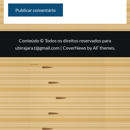
Conteúdo © Todos os direitos reservados para
ubirajara.t@gmail.com
|
CoverNews
by AF themes.