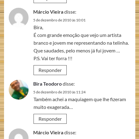
Márcio Vieira
disse:
5 de dezembro de 2010 às 10:01
Bira,
É com grande emoção que vejo um artista
branco e jovem me representando na telinha.
Que saudades, pelo menos já fui jovem …
P.S. Vai ter forra !!!
Responder
Bira Teodoro
disse:
5 de dezembro de 2010 às 11:24
Também achei a maquiagem que lhe fizeram
muito exagerada…
Responder
Márcio Vieira
disse: