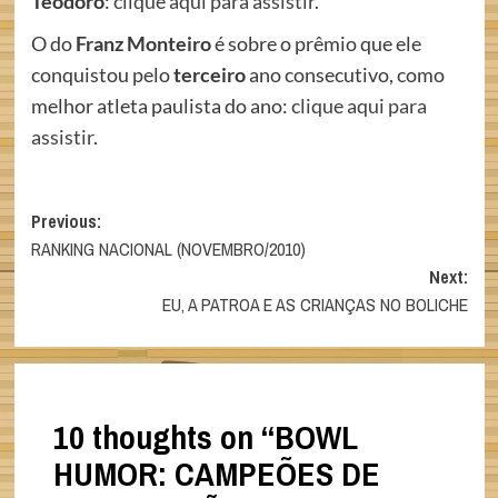
Teodoro
:
clique aqui para assistir
.
O do
Franz Monteiro
é sobre o prêmio que ele
conquistou pelo
terceiro
ano consecutivo, como
melhor atleta paulista do ano:
clique aqui para
assistir
.
Post
Previous:
RANKING NACIONAL (NOVEMBRO/2010)
navigation
Next:
EU, A PATROA E AS CRIANÇAS NO BOLICHE
10 thoughts on “
BOWL
HUMOR: CAMPEÕES DE