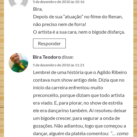
5 de dezembro de 2010 às 10:16
Bira,
Depois de sua “atuação” no filme do Renan,
não preciso nem de forra!
O artista é a sua cara, nem o bigode disfarça.
Responder
Bira Teodoro
disse:
5 de dezembro de 2010 às 11:21
Lembrei de uma história que o Agildo Ribeiro
contava num show antigo dele. Dizia que no
início da carreira enfrentou muito
preconceito, porque diziam que todo artista
era viado. E, para piorar, no show de estréia
ele era dançarino também. Aí resolveu deixar
um bigode crescer, para segurar a onda de
gozações. Não adiantou, logo que começou a
dançar, alguém da platéia comentou:
“… como