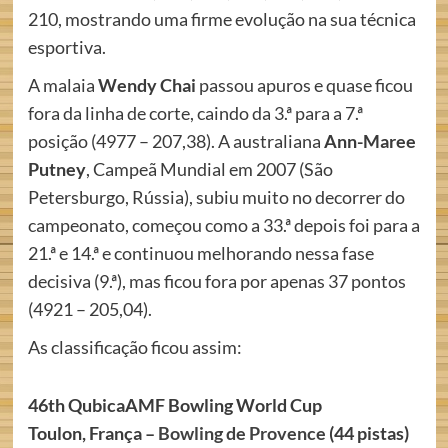
210, mostrando uma firme evolução na sua técnica
esportiva.
A malaia
Wendy Chai
passou apuros e quase ficou
fora da linha de corte, caindo da 3.ª para a 7.ª
posição (4977 – 207,38). A australiana
Ann-Maree
Putney
, Campeã Mundial em 2007 (São
Petersburgo, Rússia), subiu muito no decorrer do
campeonato, começou como a 33.ª depois foi para a
21.ª e 14.ª e continuou melhorando nessa fase
decisiva (9.ª), mas ficou fora por apenas 37 pontos
(4921 – 205,04).
As classificação ficou assim:
46th QubicaAMF Bowling World Cup
Toulon, França –
Bowling de Provence
(44 pistas)