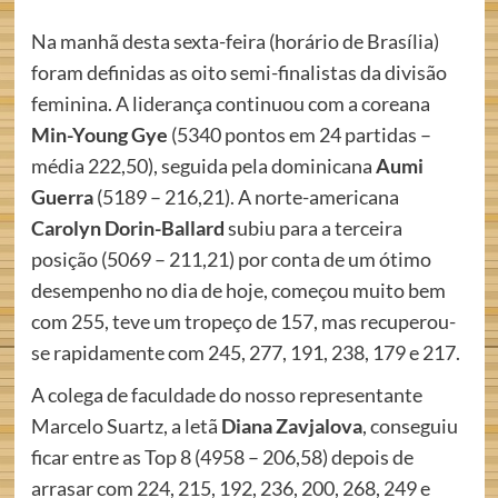
Na manhã desta sexta-feira (horário de Brasília)
foram definidas as oito semi-finalistas da divisão
feminina. A liderança continuou com a coreana
Min-Young Gye
(5340 pontos em 24 partidas –
média 222,50), seguida pela dominicana
Aumi
Guerra
(5189 – 216,21). A norte-americana
Carolyn Dorin-Ballard
subiu para a terceira
posição (5069 – 211,21) por conta de um ótimo
desempenho no dia de hoje, começou muito bem
com 255, teve um tropeço de 157, mas recuperou-
se rapidamente com 245, 277, 191, 238, 179 e 217.
A colega de faculdade do nosso representante
Marcelo Suartz, a letã
Diana Zavjalova
, conseguiu
ficar entre as Top 8 (4958 – 206,58) depois de
arrasar com 224, 215, 192, 236, 200, 268, 249 e