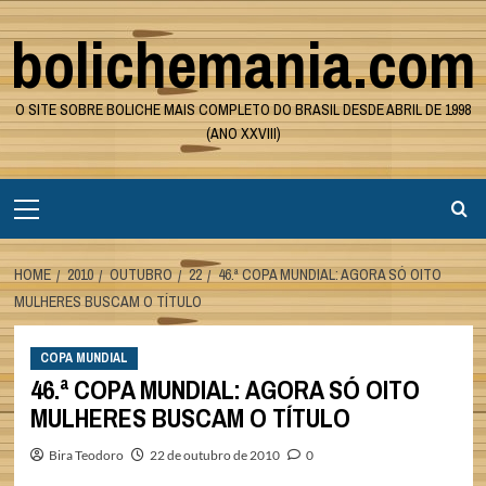
Skip
bolichemania.com
to
content
O SITE SOBRE BOLICHE MAIS COMPLETO DO BRASIL DESDE ABRIL DE 1998
(ANO XXVIII)
Primary
Menu
HOME
2010
OUTUBRO
22
46.ª COPA MUNDIAL: AGORA SÓ OITO
MULHERES BUSCAM O TÍTULO
COPA MUNDIAL
46.ª COPA MUNDIAL: AGORA SÓ OITO
MULHERES BUSCAM O TÍTULO
Bira Teodoro
22 de outubro de 2010
0