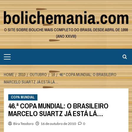
Skip
bolichemania.com
to
content
O SITE SOBRE BOLICHE MAIS COMPLETO DO BRASIL DESDE ABRIL DE 1998
(ANO XXVIII)
Primary
Menu
HOME
2010
OUTUBRO
16
46.ª COPA MUNDIAL: O BRASILEIRO
MARCELO SUARTZ JÁ ESTÁ LÁ…
COPA MUNDIAL
46.ª COPA MUNDIAL: O BRASILEIRO
MARCELO SUARTZ JÁ ESTÁ LÁ…
Bira Teodoro
16 de outubro de 2010
0