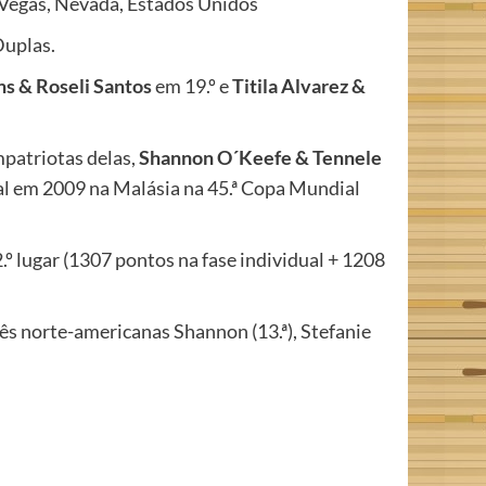
s Vegas, Nevada, Estados Unidos
Duplas.
s & Roseli Santos
em 19.º e
Titila Alvarez &
ompatriotas delas,
Shannon O´Keefe & Tennele
 em 2009 na Malásia na 45.ª Copa Mundial
º lugar (1307 pontos na fase individual + 1208
rês norte-americanas Shannon (13.ª), Stefanie