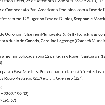
Station Hotel, 25 de setembro a 2 de outubro de 2010, La
UA o Campeonato Pan-Americano Feminino, com a Fase de 
r
ficaram em 12.º lugar na Fase de Duplas,
Stephanie Martin
 de
Ouro
com
Shannon Pluhowsky & Kelly Kulick
, e as c
ara a dupla do
Canadá
,
Caroline Lagrange
(Campeã Mundial
ra melhor colocada após 12 partidas é
Roseli Santos
em 12.
).
 para a Fase Masters. Por enquanto ela está à frente das t
as Rocio Restrepo (21.ª) e Clara Guerrero (22.ª).
e:
7 = 2392/199,33)
8/195,67)