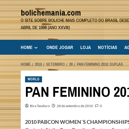
Skip
bolichemania.com
to
content
O SITE SOBRE BOLICHE MAIS COMPLETO DO BRASIL DES
ABRIL DE 1998 (ANO XXVIII)
HOME
ONDE JOGAR
LOJA
NOTÍCIAS
A
HOME
2010
SETEMBRO
28
PAN FEMININO 2010: DUPLAS
WORLD
PAN FEMININO 20
Bira Teodoro
28 de setembro de 2010
0
2010 PABCON WOMEN´S CHAMPIONSHIP