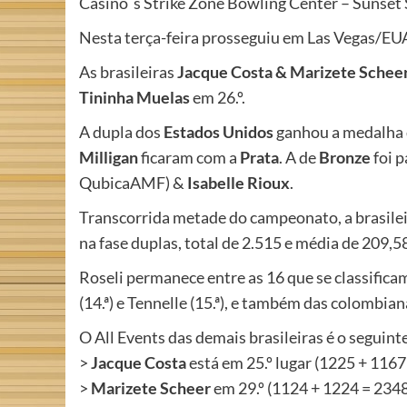
Casino´s Strike Zone Bowling Center – Sunset 
Nesta terça-feira prosseguiu em Las Vegas/E
As brasileiras
Jacque Costa & Marizete Schee
Tininha Muelas
em 26.º.
A dupla dos
Estados Unidos
ganhou a medalha
Milligan
ficaram com a
Prata
. A de
Bronze
foi p
QubicaAMF) &
Isabelle Rioux
.
Transcorrida metade do campeonato, a brasilei
na fase duplas, total de 2.515 e média de 209,58
Roseli permanece entre as 16 que se classificam
(14.ª) e Tennelle (15.ª), e também das colombian
O All Events das demais brasileiras é o seguint
>
Jacque Costa
está em 25.º lugar (1225 + 116
>
Marizete Scheer
em 29.º (1124 + 1224 = 234