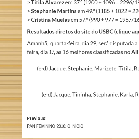
>
Titila Alvarez
em 37.º (1200 + 1096 = 2296/1
>
Stephanie Martins
em 49.º (1185 + 1022 = 2
>
Cristina Muelas
em 57.º (990 + 977 = 1967/1
Resultados diretos do site do USBC (clique aq
Amanhã, quarta-feira, dia 29, será disputada a
feira, dia 1.º, as 16 melhores classificadas no
All
(e-d) Jacque, Stephanie, Marizete, Titila, R
(e-d) Jacque, Tininha, Stephanie, Karla, Ro
Post
Previous:
PAN FEMININO 2010: O INÍCIO
navigation