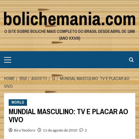
Skip
bolichemania.com
to
content
O SITE SOBRE BOLICHE MAIS COMPLETO DO BRASIL DESDE ABRIL DE 1998
(ANO XXVIII)
Primary
Menu
HOME
2010
AGOSTO
11
MUNDIAL MASCULINO: TV E PLACAR AO
VIVO
WORLD
MUNDIAL MASCULINO: TV E PLACAR AO
VIVO
Bira Teodoro
11 de agosto de 2010
2