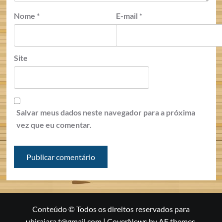
Nome
*
E-mail
*
Site
Salvar meus dados neste navegador para a próxima
vez que eu comentar.
Conteúdo © Todos os direitos reservados para
ubirajara.t@gmail.com
|
CoverNews
by AF themes.